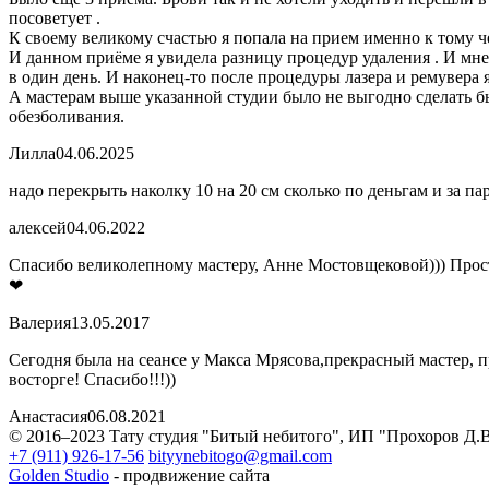
посоветует .
К своему великому счастью я попала на прием именно к тому ч
И данном приёме я увидела разницу процедур удаления . И мне 
в один день. И наконец-то после процедуры лазера и ремувера я
А мастерам выше указанной студии было не выгодно сделать бы
обезболивания.
Лилла
04.06.2025
надо перекрыть наколку 10 на 20 см сколько по деньгам и за па
алексей
04.06.2022
Спасибо великолепному мастеру, Анне Мостовщековой))) Прост
❤
Валерия
13.05.2017
Сегодня была на сеансе у Макса Мрясова,прекрасный мастер, 
восторге! Спасибо!!!))
Анастасия
06.08.2021
© 2016–2023 Тату студия "Битый небитого", ИП "Прохоров Д.
+7 (911) 926-17-56
bityynebitogo@gmail.com
Golden Studio
- продвижение сайта