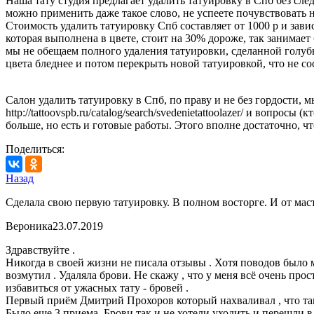
Наша тату студия предлагает удалить татуировку в Спб без сле
можно применить даже такое слово, не успеете почувствовать 
Стоимость удалить татуировку Спб составляет от 1000 р и зави
которая выполнена в цвете, стоит на 30% дороже, так занимает
мы не обещаем полного удаления татуировки, сделанной голуб
цвета бледнее и потом перекрыть новой татуировкой, что не со
Салон удалить татуировку в Спб, по праву и не без гордости,
http://tattoovspb.ru/catalog/search/svedenietattoolazer/ и вопро
больше, но есть и готовые работы. Этого вполне достаточно, 
Поделиться:
Назад
Сделала свою первую татуировку. В полном восторге. И от ма
Вероника
23.07.2019
Здравствуйте .
Никогда в своей жизни не писала отзывы . Хотя поводов было м
возмутил . Удаляла брови. Не скажу , что у меня всё очень про
избавиться от ужасных тату - бровей .
Первый приём Дмитрий Прохоров который нахваливал , что таки
Было еще 3 приема. Брови так и не хотели уходить и перешли в 