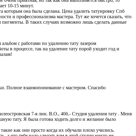
 очень приятная, но так как она выполняется быстро, то
ает 10-15 минут.
нта которым она была сделана. Цена удалить татуировку Спб
ости и профессионализма мастера. Тут же хочется сказать, что
и пигменты. В таких случаях возможно лишь сделать данные
 альбом с работами по удалению тату лазером
работы в процессе, так на удаление тату порой уходит год и
налам!
мки. Полное взаимопонимание с мастером. Спасибо
еостровская 7-я лин. В.О., 40б.- Студия удаления тату . Меня
лошную тату. Я была готова ходить долго и желание было
акие как они просто когда их обучали плохо учились.
 , а что тебе надо сделать вам в этой студии никто не