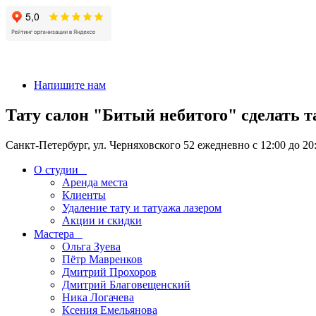
+7 911-926-17-56
Напишите нам
Тату салон "Битый небитого" сделать т
Санкт-Петербург, ул. Черняховского 52 ежедневно с 12:00 до 20
О студии
Аренда места
Клиенты
Удаление тату и татуажа лазером
Акции и скидки
Мастера
Ольга Зуева
Пётр Мавренков
Дмитрий Прохоров
Дмитрий Благовещенский
Ника Логачева
Ксения Емельянова