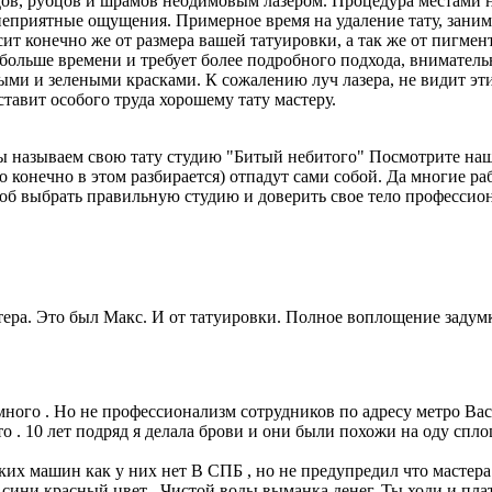
дов, рубцов и шрамов неодимовым лазером. Процедура местами не
неприятные ощущения. Примерное время на удаление тату, заним
сит конечно же от размера вашей татуировки, а так же от пигме
 больше времени и требует более подробного подхода, внимательн
ыми и зелеными красками. К сожалению луч лазера, не видит эт
ставит особого труда хорошему тату мастеру.
 мы называем свою тату студию "Битый небитого" Посмотрите наш
сы (кто конечно в этом разбирается) отпадут сами собой. Да многие 
чтоб выбрать правильную студию и доверить свое тело профессио
стера. Это был Макс. И от татуировки. Полное воплощение заду
ного . Но не профессионализм сотрудников по адресу метро Васил
сто . 10 лет подряд я делала брови и они были похожи на оду сп
х машин как у них нет В СПБ , но не предупредил что мастера т
сини красный цвет . Чистой воды выманка денег. Ты ходи и плати