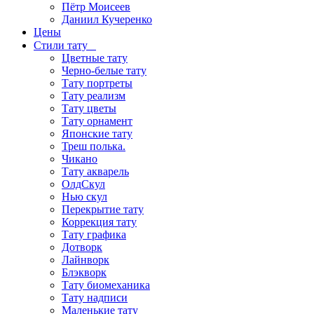
Пётр Моисеев
Даниил Кучеренко
Цены
Стили тату
Цветные тату
Черно-белые тату
Тату портреты
Тату реализм
Тату цветы
Тату орнамент
Японские тату
Треш полька.
Чикано
Тату акварель
ОлдСкул
Нью скул
Перекрытие тату
Коррекция тату
Тату графика
Дотворк
Лайнворк
Блэкворк
Тату биомеханика
Тату надписи
Маленькие тату