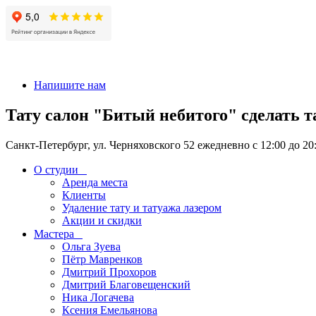
+7 911-926-17-56
Напишите нам
Тату салон "Битый небитого" сделать т
Санкт-Петербург, ул. Черняховского 52 ежедневно с 12:00 до 20
О студии
Аренда места
Клиенты
Удаление тату и татуажа лазером
Акции и скидки
Мастера
Ольга Зуева
Пётр Мавренков
Дмитрий Прохоров
Дмитрий Благовещенский
Ника Логачева
Ксения Емельянова