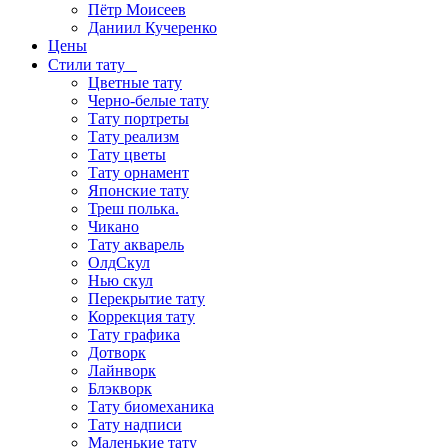
Пётр Моисеев
Даниил Кучеренко
Цены
Стили тату
Цветные тату
Черно-белые тату
Тату портреты
Тату реализм
Тату цветы
Тату орнамент
Японские тату
Треш полька.
Чикано
Тату акварель
ОлдСкул
Нью скул
Перекрытие тату
Коррекция тату
Тату графика
Дотворк
Лайнворк
Блэкворк
Тату биомеханика
Тату надписи
Маленькие тату