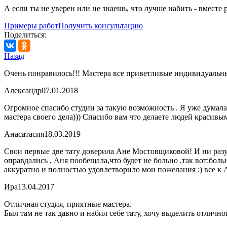
А если ты не уверен или не знаешь, что лучше набить - вместе
Примеры работ
Получить консультацию
Поделиться:
Назад
Очень понравилось!!! Мастера все приветливые индивидуальны
Александр
07.01.2018
Огромное спасибо студии за такую возможность . Я уже думала
мастера своего дела))) Спасибо вам что делаете людей красивы
Анасатасия
18.03.2019
Свои первые две тату доверила Ане Мостовщиковой! И ни разу
оправдались , Аня пообещала,что будет не больно ,так вот:боль
аккуратно и полностью удовлетворило мои пожелания :) все к А
Ира
13.04.2017
Отличная студия, приятные мастера.
Был там не так давно и набил себе тату, хочу выделить отличн