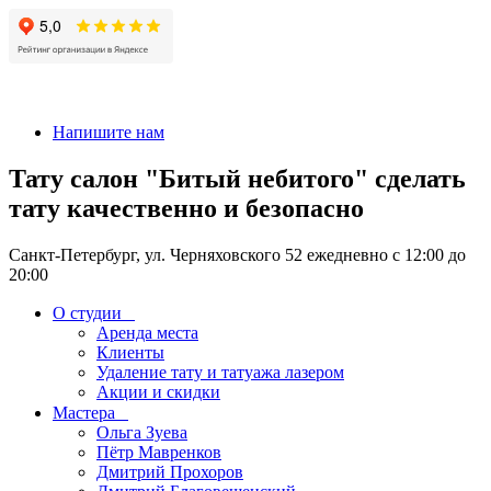
+7 911-926-17-56
Напишите нам
Тату салон "Битый небитого" сделать
тату качественно и безопасно
Санкт-Петербург, ул. Черняховского 52 ежедневно с 12:00 до
20:00
О студии
Аренда места
Клиенты
Удаление тату и татуажа лазером
Акции и скидки
Мастера
Ольга Зуева
Пётр Мавренков
Дмитрий Прохоров