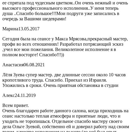
ее спрятала под чудесным цветком..Он очень нежный и очень
высокого профессионального исполнения..У иеня теперь
душа ..Спасибо большое!!!Мои подруги уже записались в
очередь за Вашими шедеврами!
Марина
13.05.2017
Сегодня была на сеансе у Макса Мрясова,прекрасный мастер,
профи во всех отношениях! Разработал потрясающий эскиз
,учел все мои пожелания. Великолепное исполнение я в
полном восторге! Спасибо!!!))
Анастасия
06.08.2021
Лёля Зуева супер мастер. две длинные сессии около 10 часов
кропотливого труда. Спасибо. Приехал из Израиля.
Уложились в сроки. Очень приятная обстановка в студии
Алекс
24.11.2019
Всем привет.
Очень благодарен работе данного салона, когда приходишь на
сеанс настолько теплая атмосфера и приятные люди, что и
уходить не торопишься. Отдельное спасибо мастеру своего
дела Ольге Зуевой, собственно ей и доверил работу над своим
телом, качество исполнения на высоте (до неё был опыт