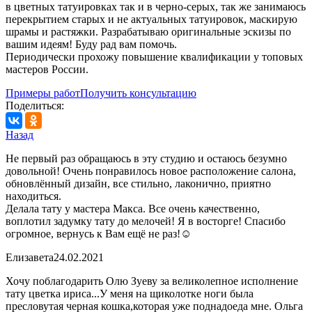
в цветных татуировках так и в черно-серых, так же занимаюсь
перекрытием старых и не актуальных татуировок, маскирую
шрамы и растяжки. Разрабатываю оригинальные эскизы по
вашим идеям! Буду рад вам помочь.
Периодически прохожу повышение квалификации у топовых
мастеров России.
Примеры работ
Получить консультацию
Поделиться:
Назад
Не первый раз обращаюсь в эту студию и остаюсь безумно
довольной! Очень понравилось новое расположение салона,
обновлённый дизайн, все стильно, лаконично, приятно
находиться.
Делала тату у мастера Макса. Все очень качественно,
воплотил задумку тату до мелочей! Я в восторге! Спасибо
огромное, вернусь к Вам ещё не раз!☺️
Елизавета
24.02.2021
Хочу поблагодарить Олю Зуеву за великолепное исполнение
тату цветка ириса...У меня на щиколотке ноги была
пресловутая черная кошка,которая уже поднадоеда мне. Ольга