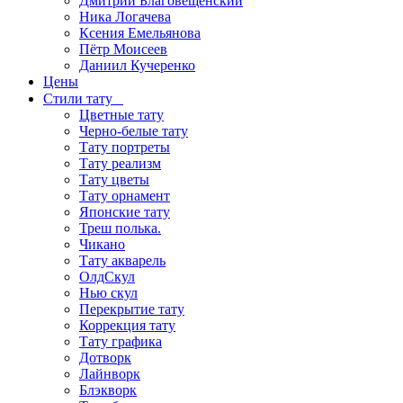
Дмитрий Благовещенский
Ника Логачева
Ксения Емельянова
Пётр Моисеев
Даниил Кучеренко
Цены
Стили тату
Цветные тату
Черно-белые тату
Тату портреты
Тату реализм
Тату цветы
Тату орнамент
Японские тату
Треш полька.
Чикано
Тату акварель
ОлдСкул
Нью скул
Перекрытие тату
Коррекция тату
Тату графика
Дотворк
Лайнворк
Блэкворк