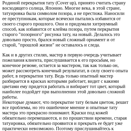
Родиной перекрытия тату (Cover up), принято считать страну
восходящего солнца, Японию. Многие века, в этой стране,
татуировка была символом позора, а не престижа. Наносили
ее преступникам, которые всячески пытались избавится от
своего старого прошлого. Они и придумали хитроумный
способ, как избавится от клейма позора, путем перкрытия
старого "позорного" рисунка тату, на новый. Делалось это
довольно просто, брался новый сложный орнамент и от
старой, "прошлой жизни" не оставалось и следа.
Как и в других стилях, мастер в первую очередь учитывает
пожелания клиента, прислушивается к его просьбам, но
конечное резюме, остается за мастером, так как только он,
может рассмотреть конечный результатат, в силу своего опыта
работ, в перекрытии тату. Ведь только опытный мастер
разбирается в красках которыми работает, видит с какими
цветами ему придется работать и вибирает тот цвет, который
наиболее подойдет при выполнении этой довольно сложной
работы.
Некоторые думают, что перекрытие тату белым цветом, решит
все проблемы, но это ошибочное мнение и опытные тату
мастера это прекрасно понимают. Краски под кожей
обязательно перемешаются, и по прошествии времени, старая
татуировка, обязательно проявится и прекрыть ее будет уже
практически невозможно. Поэтому прислушивайтесь к