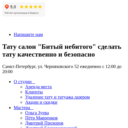
+7 911-926-17-56
Напишите нам
Тату салон "Битый небитого" сделать
тату качественно и безопасно
Санкт-Петербург, ул. Черняховского 52 ежедневно с 12:00 до
20:00
О студии
Аренда места
Клиенты
Удаление тату и татуажа лазером
Акции и скидки
Мастера
Ольга Зуева
Пётр Мавренков
Дмитрий Прохоров