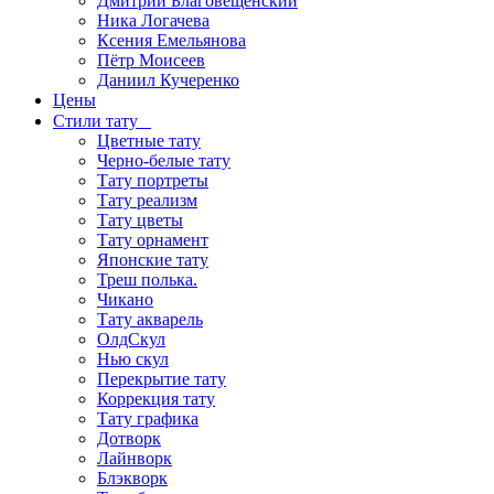
Дмитрий Благовещенский
Ника Логачева
Ксения Емельянова
Пётр Моисеев
Даниил Кучеренко
Цены
Стили тату
Цветные тату
Черно-белые тату
Тату портреты
Тату реализм
Тату цветы
Тату орнамент
Японские тату
Треш полька.
Чикано
Тату акварель
ОлдСкул
Нью скул
Перекрытие тату
Коррекция тату
Тату графика
Дотворк
Лайнворк
Блэкворк