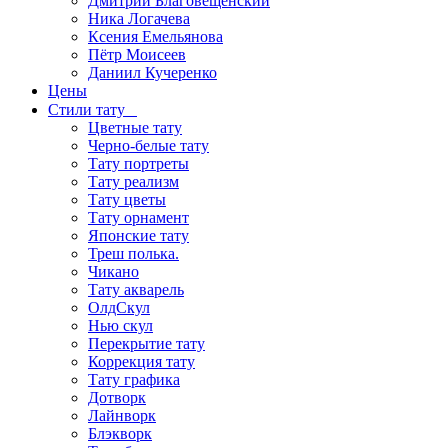
Дмитрий Благовещенский
Ника Логачева
Ксения Емельянова
Пётр Моисеев
Даниил Кучеренко
Цены
Стили тату
Цветные тату
Черно-белые тату
Тату портреты
Тату реализм
Тату цветы
Тату орнамент
Японские тату
Треш полька.
Чикано
Тату акварель
ОлдСкул
Нью скул
Перекрытие тату
Коррекция тату
Тату графика
Дотворк
Лайнворк
Блэкворк