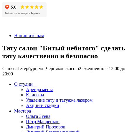
+7 911-926-17-56
Напишите нам
Тату салон "Битый небитого" сделать
тату качественно и безопасно
Санкт-Петербург, ул. Черняховского 52 ежедневно с 12:00 до
20:00
О студии
Аренда места
Клиенты
Удаление тату и татуажа лазером
Акции и скидки
Мастера
Ольга Зуева
Пётр Мавренков
Дмитрий Прохоров