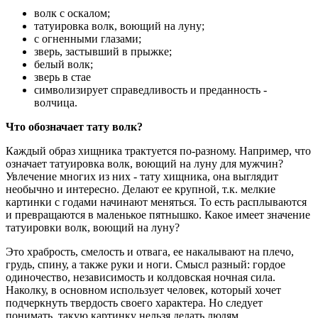
волк с оскалом;
татуировка волк, воющий на луну;
с огненными глазами;
зверь, застывший в прыжке;
белый волк;
зверь в стае
символизирует справедливость и преданность -
волчица.
Что обозначает тату волк?
Каждый образ хищника трактуется по-разному. Например, что
означает татуировка волк, воющий на луну для мужчин?
Увлечение многих из них - тату хищника, она выглядит
необычно и интересно. Делают ее крупной, т.к. мелкие
картинки с годами начинают меняться. То есть расплываются
и превращаются в маленькое пятнышко. Какое имеет значение
татуировки волк, воющий на луну?
Это храбрость, смелость и отвага, ее накалывают на плечо,
грудь, спину, а также руки и ноги. Смысл разный: гордое
одиночество, независимость и колдовская ночная сила.
Наколку, в основном использует человек, который хочет
подчеркнуть твердость своего характера. Но следует
понимать, такую картинку нельзя делать людям