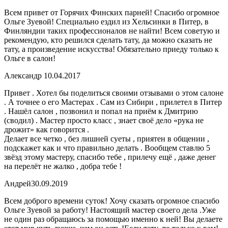
Всем привет от Горячих Финских парней! Спасибо огромное
Ольге Зуевой! Специально ездил из Хельсинки в Питер, в
Финляндии таких профессионалов не найти! Всем советую и
рекомендую, кто решился сделать тату, да можно сказать не
тату, а произведение искусства! Обязательно приеду только к
Ольге в салон!
Александр
10.04.2017
Привет . Хотел бы поделиться своими отзывами о этом салоне
. А точнее о его Мастерах . Сам из Сибири , прилетел в Питер
. Нашёл салон , позвонил и попал на приём к Дмитрию
(сводил) . Мастер просто класс , знает своё дело «рука не
дрожит» как говорится .
Делает все четко , без лишней суеты , приятен в общении ,
подскажет как и что правильно делать . Вообщем ставлю 5
звёзд этому мастеру, спасибо тебе , прилечу ещё , даже денег
на перелёт не жалко , добра тебе !
Андрей
30.09.2019
Всем доброго времени суток! Хочу сказать огромное спасибо
Ольге Зуевой за работу! Настоящий мастер своего дела .Уже
не один раз обращаюсь за помощью именно к ней! Вы делаете