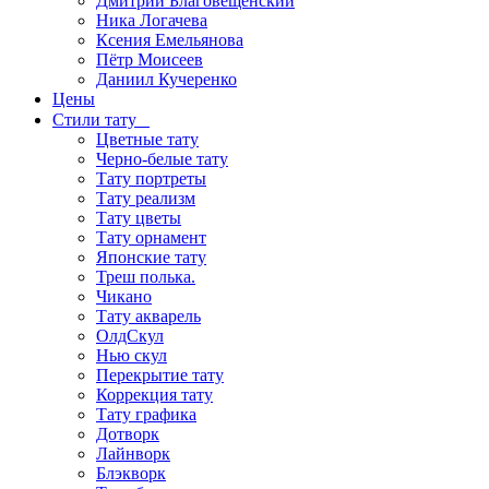
Дмитрий Благовещенский
Ника Логачева
Ксения Емельянова
Пётр Моисеев
Даниил Кучеренко
Цены
Стили тату
Цветные тату
Черно-белые тату
Тату портреты
Тату реализм
Тату цветы
Тату орнамент
Японские тату
Треш полька.
Чикано
Тату акварель
ОлдСкул
Нью скул
Перекрытие тату
Коррекция тату
Тату графика
Дотворк
Лайнворк
Блэкворк