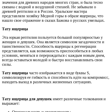
значения для древних народов многих стран, и была тесно
связана с водной и воздушной стихией. Не забывали о
древней рептилии и в России. Уральские мастера
представляли хозяйку Медной горы в образе ящерицы, что
нашло свое отражение в сказах Бажова о русских умельцах.
Тату ящерица
Эта юркая рептилия пользуется большой популярностью у
женщин и девушек. Она является символом загадочности и
таинственности. Способность ящерицы к регенерации
представляется, как возможность приспособиться в любых
условиях, меняться и перерождаться с каждым новым днем,
всегда оставаться молодой и быстро восстанавливать свои
силы.
Тату ящерица
часто изображается в виде буквы S,
символизируя ее гибкость и способность идти на компромисс,
находить выход в различных жизненных ситуациях.
Тату ящерица для девушек
имеет различные толкования и
выражает:
Оригинальность и своенравность;