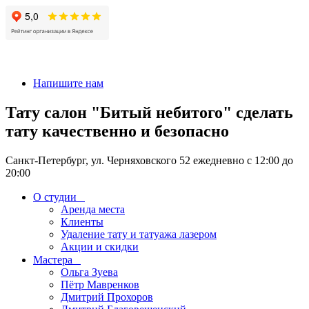
+7 911-926-17-56
Напишите нам
Тату салон "Битый небитого" сделать
тату качественно и безопасно
Санкт-Петербург, ул. Черняховского 52 ежедневно с 12:00 до
20:00
О студии
Аренда места
Клиенты
Удаление тату и татуажа лазером
Акции и скидки
Мастера
Ольга Зуева
Пётр Мавренков
Дмитрий Прохоров