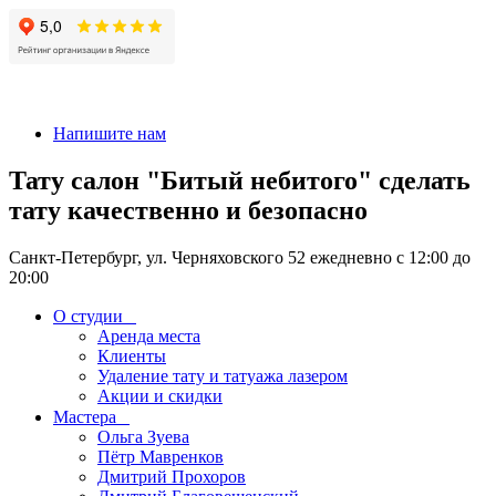
+7 911-926-17-56
Напишите нам
Тату салон "Битый небитого" сделать
тату качественно и безопасно
Санкт-Петербург, ул. Черняховского 52 ежедневно с 12:00 до
20:00
О студии
Аренда места
Клиенты
Удаление тату и татуажа лазером
Акции и скидки
Мастера
Ольга Зуева
Пётр Мавренков
Дмитрий Прохоров