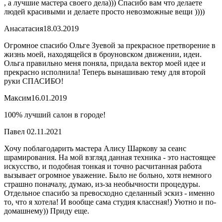
, а лучшие мастера своего дела))) Спасибо вам что делаете
людей красивыми и делаете просто невозможные вещи ))))
Анасатасия
18.03.2019
Огромное спасибо Ольге Зуевой за прекрасное претворение в
жизнь моей, находящейся в броуновском движении, идеи.
Ольга правильно меня поняла, придала вектор моей идее и
прекрасно исполнила! Теперь вынашиваю тему для второй
руки СПАСИБО!
Максим
16.01.2019
100% лучший салон в городе!
Павел
02.11.2021
Хочу поблагодарить мастера Алису Шаркову за сеанс
шрамирования. На мой взгляд данная техника - это настоящее
искусство, и подобная тонкая и точно расчитанная работа
вызывает огромное уважение. Было не больно, хотя немного
страшно поначалу, думаю, из-за необычности процедуры.
Отдельное спасибо за превосходно сделанный эскиз - именно
то, что я хотела! И вообще сама студия классная!) Уютно и по-
домашнему)) Приду еще.