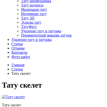
Тату биомеханика
Тату надписи
Маленькие тату
Интимные тату
Тату 3D
Эскизы тату
ТатуФест
Удаление тату и татуажа
Перманентный макияж татуаж
Удаление тату и татуажа
Статьи
Отзывы
Контакты
Фото работ
Главная
Статьи
Тату скелет
Тату скелет
Тату скелет