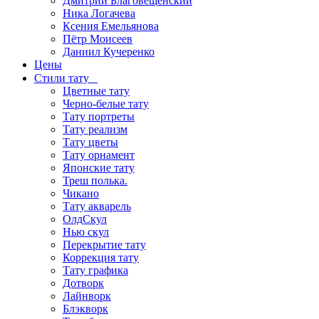
Дмитрий Благовещенский
Ника Логачева
Ксения Емельянова
Пётр Моисеев
Даниил Кучеренко
Цены
Стили тату
Цветные тату
Черно-белые тату
Тату портреты
Тату реализм
Тату цветы
Тату орнамент
Японские тату
Треш полька.
Чикано
Тату акварель
ОлдСкул
Нью скул
Перекрытие тату
Коррекция тату
Тату графика
Дотворк
Лайнворк
Блэкворк