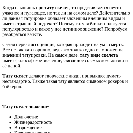
Когда слышишь про
тату скелет
, то представляется нечто
ужасное и пугающее, но так ли на самом деле? Действительно
ли данная татуировка обладает зловещим внешним видом и
имеет страшный подтекст? Почему тату всё-таки пользуется
популярностью и какое у неё истинное значение? Попробуем
разобраться вместе.
Самая первая ассоциация, которая приходит на ум - смерть.
Все не так категорично, ведь это только одно из множества
значений татуировки. На самом деле,
тату виде скелета
имеет философское значение, связанное со смыслом жизни и
её ценой.
Тату скелет
делают творческие люди, привыкшее думать
нестандартно. Также такая тату является символом рокеров и
байкеров.
Тату скелет значение
:
Долголетие
Жизнерадостность
Возрождение
Крепкое здоровье