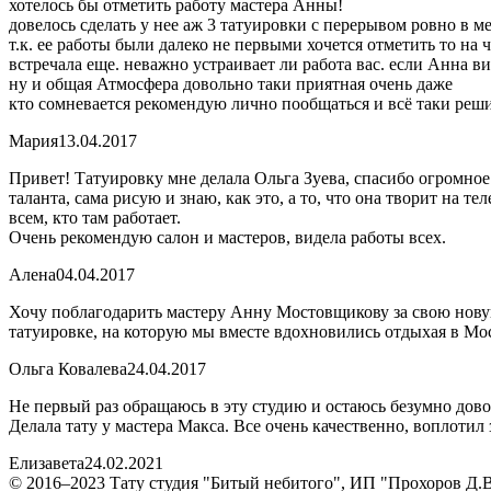
хотелось бы отметить работу мастера Анны!
довелось сделать у нее аж 3 татуировки с перерывом ровно в ме
т.к. ее работы были далеко не первыми хочется отметить то на 
встречала еще. неважно устраивает ли работа вас. если Анна в
ну и общая Атмосфера довольно таки приятная очень даже
кто сомневается рекомендую лично пообщаться и всё таки реш
Мария
13.04.2017
Привет! Татуировку мне делала Ольга Зуева, спасибо огромное!
таланта, сама рисую и знаю, как это, а то, что она творит на т
всем, кто там работает.
Очень рекомендую салон и мастеров, видела работы всех.
Алена
04.04.2017
Хочу поблагодарить мастеру Анну Мостовщикову за свою новую
татуировке, на которую мы вместе вдохновились отдыхая в Мо
Ольга Ковалева
24.04.2017
Не первый раз обращаюсь в эту студию и остаюсь безумно дово
Делала тату у мастера Макса. Все очень качественно, воплотил 
Елизавета
24.02.2021
© 2016–2023 Тату студия "Битый небитого", ИП "Прохоров Д.