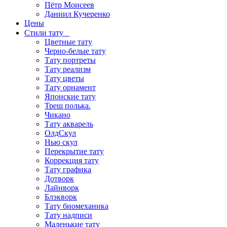
Пётр Моисеев
Даниил Кучеренко
Цены
Стили тату
Цветные тату
Черно-белые тату
Тату портреты
Тату реализм
Тату цветы
Тату орнамент
Японские тату
Треш полька.
Чикано
Тату акварель
ОлдСкул
Нью скул
Перекрытие тату
Коррекция тату
Тату графика
Дотворк
Лайнворк
Блэкворк
Тату биомеханика
Тату надписи
Маленькие тату