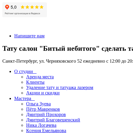
+7 911-926-17-56
Напишите нам
Тату салон "Битый небитого" сделать т
Санкт-Петербург, ул. Черняховского 52 ежедневно с 12:00 до 20
О студии
Аренда места
Клиенты
Удаление тату и татуажа лазером
Акции и скидки
Мастера
Ольга Зуева
Пётр Мавренков
Дмитрий Прохоров
Дмитрий Благовещенский
Ника Логачева
Ксения Емельянова