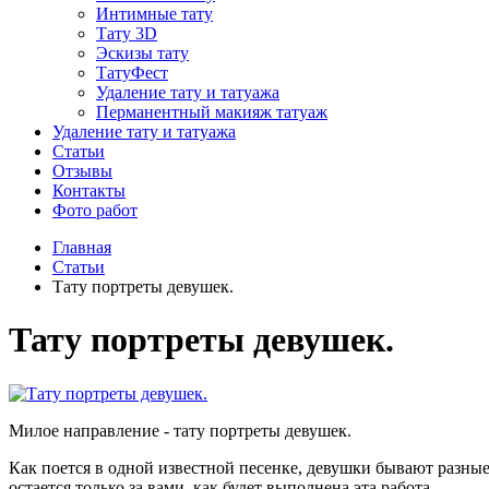
Интимные тату
Тату 3D
Эскизы тату
ТатуФест
Удаление тату и татуажа
Перманентный макияж татуаж
Удаление тату и татуажа
Статьи
Отзывы
Контакты
Фото работ
Главная
Статьи
Тату портреты девушек.
Тату портреты девушек.
Милое направление - тату портреты девушек.
Как поется в одной известной песенке, девушки бывают разные,
остается только за вами, как будет выполнена эта работа.