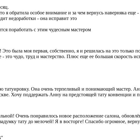
сяц.
что я обратила особое внимание и за чем вернусь наверняка еще 
идит недоработки - она исправит это
ится поработать с этим чудесным мастером
 Это была моя первая, собственно, я и решилась на это только п
еле - это чудо, труд и мастерство. Плюс еще ее большая скорость 
 татуировку. Она очень терпеливый и понимающий мастер. Анна
скве. Хочу поддержать Анну на предстоящей тату конвенции и по
льной! Очень понравилось новое расположение салона, обновлён
задумку тату до мелочей! Я в восторге! Спасибо огромное, верну
В"