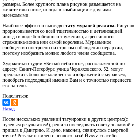
размеры. Более крупного плана рисунок размещается на
животе или спине, иногда в комбинации с другими
насекомыми.
Наиболее эффектно выглядят
тату муравей реализм.
Рисунок
прорисовывается со всей тщательностью и детализацией,
иногда в виде безобидного труженика, агрессивного
стражника-воина или самой королевы. Муравьиное
сообщество построено на строгом соблюдении иерархии,
поэтому изобразить можно любого члена сообщества.
Художники студии «Битый небитого», расположенной по
адресу: Санкт-Петербург, улица Черняховского, 52, могут
предложить большое количество изображений с муравьем,
подобрать подходящий именно Вам и с точностью перенести
его на тело.
Поделиться:
Назад
После нескольких удалений татуировки в других центрах(с
нулевым результатом!), решила последовать совету знакомой и
пришла к Дмитрию. И дело, наконец, сдвинулось с мертвой
точки! Результат виден с первого раза! Йухуу, спасибо