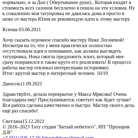
нормально, и за Доп ( Обертывание руки) , Которая входит в
стоимость всех салонов бесплатно я пошла на эти условия. Ну
к сожалению моя татуировка не давилась дома я просто в
шоке от мастера Юлия не рекомендую идти к этому мастеру
Ксюша
03.06.2021
Хочу сказать огромное спасибо мастеру Нике Логачевой!
Несмотря на то, что у меня практически полностью
отсутствовала идея и понимание, как должна выглядеть
татуировка, Ника смогла предложить эскиз, который мне
сразу понравился и также круто его реализовать! В процессе
работы мастер отвлекал интересными историями)
Итог: крутой мастер и интересный человек. 10/10
Даниэль
11.09.2021
Здравствуйте, делала перекрытие у Макса Мрясова! Очень
благодарна ему! Прислушивается, советует как будет лучше!
Вся работа сделана качественно и быстро. Мастер своего дела,
ещё раз спасибо!
Светлана
15.12.2021
© 2016–2023 Тату студия "Битый небитого", ИП "Прохоров
Д.В"
+7 (911) 926-17-56
bityynebitogo@gmail.com