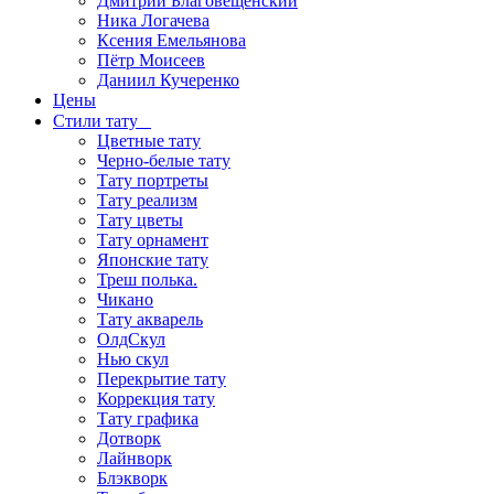
Дмитрий Благовещенский
Ника Логачева
Ксения Емельянова
Пётр Моисеев
Даниил Кучеренко
Цены
Стили тату
Цветные тату
Черно-белые тату
Тату портреты
Тату реализм
Тату цветы
Тату орнамент
Японские тату
Треш полька.
Чикано
Тату акварель
ОлдСкул
Нью скул
Перекрытие тату
Коррекция тату
Тату графика
Дотворк
Лайнворк
Блэкворк