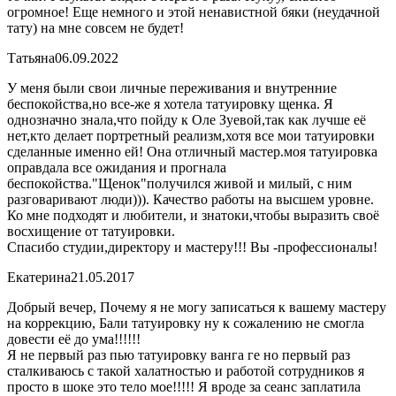
огромное! Еще немного и этой ненавистной бяки (неудачной
тату) на мне совсем не будет!
Татьяна
06.09.2022
У меня были свои личные переживания и внутренние
беспокойства,но все-же я хотела татуировку щенка. Я
однозначно знала,что пойду к Оле Зуевой,так как лучше её
нет,кто делает портретный реализм,хотя все мои татуировки
сделанные именно ей! Она отличный мастер.моя татуировка
оправдала все ожидания и прогнала
беспокойства."Щенок"получился живой и милый, с ним
разговаривают люди))). Качество работы на высшем уровне.
Ко мне подходят и любители, и знатоки,чтобы выразить своё
восхищение от татуировки.
Спасибо студии,директору и мастеру!!! Вы -профессионалы!
Екатерина
21.05.2017
Добрый вечер, Почему я не могу записаться к вашему мастеру
на коррекцию, Бали татуировку ну к сожалению не смогла
довести её до ума!!!!!!
Я не первый раз пью татуировку ванга ге но первый раз
сталкиваюсь с такой халатностью и работой сотрудников я
просто в шоке это тело мое!!!!! Я вроде за сеанс заплатила