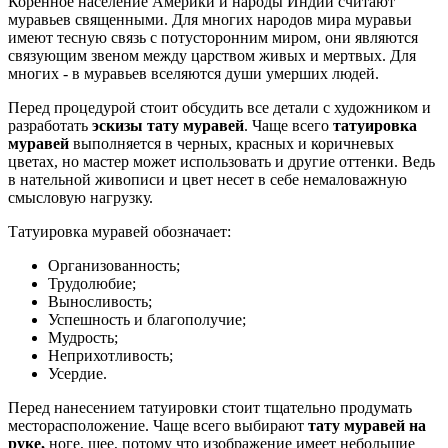
Коренное население Америки и народы Индии считают
муравьев священными. Для многих народов мира муравьи
имеют тесную связь с потусторонним миром, они являются
связующим звеном между царством живых и мертвых. Для
многих - в муравьев вселяются души умерших людей.
Перед процедурой стоит обсудить все детали с художником и
разработать
эскизы тату муравей
. Чаще всего
татуировка
муравей
выполняется в черных, красных и коричневых
цветах, но мастер может использовать и другие оттенки. Ведь
в нательной живописи и цвет несет в себе немаловажную
смысловую нагрузку.
Татуировка муравей обозначает:
Организованность;
Трудолюбие;
Выносливость;
Успешность и благополучие;
Мудрость;
Неприхотливость;
Усердие.
Перед нанесением татуировки стоит тщательно продумать
месторасположение. Чаще всего выбирают
тату муравей на
руке,
ноге, шее, потому что изображение имеет небольшие