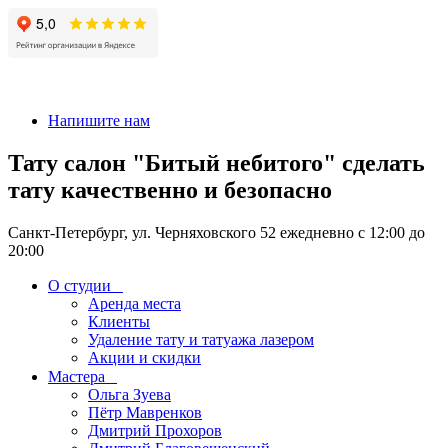
+7 911-926-17-56
Напишите нам
Тату салон "Битый небитого" сделать
тату качественно и безопасно
Санкт-Петербург, ул. Черняховского 52 ежедневно с 12:00 до
20:00
О студии
Аренда места
Клиенты
Удаление тату и татуажа лазером
Акции и скидки
Мастера
Ольга Зуева
Пётр Мавренков
Дмитрий Прохоров