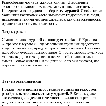
Разнообразие мотивов, жанров, стилей…Необычные
экзотические животные, насекомые, птицы, растения…
Наверное, многих удивит выбор
тату муравей
. Изображение
маленьких насекомых часто выбирают трудолюбивые люди,
наделенные такими чертами характера, как ответственность,
организованность, выносливость.
Тату муравей
У многих слово муравей ассоциируется с басней Крылова
«Стрекоза и муравей», где маленький труженик предстает в
виде рачительного, предусмотрительного хозяина. На самом
деле образ муравья намного шире. Он встречается в культурах
многих народов и чаще всего несет в себе положительный
смысл. Только жители Швейцарии и Болгарии считают, что
муравьи приносят несчастья.
Тату муравей значение
Прежде, чем наносить изображение муравья на тело, стоит
разобраться
, что означает тату муравей.
В Китае муравей -
это символ добродетели и честности. Буддийская религия
наделяет этих насекомых кротостью, безропотностью.