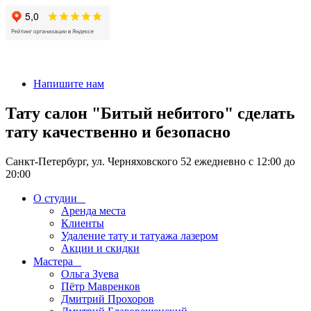
+7 911-926-17-56
Напишите нам
Тату салон "Битый небитого" сделать
тату качественно и безопасно
Санкт-Петербург, ул. Черняховского 52 ежедневно с 12:00 до
20:00
О студии
Аренда места
Клиенты
Удаление тату и татуажа лазером
Акции и скидки
Мастера
Ольга Зуева
Пётр Мавренков
Дмитрий Прохоров