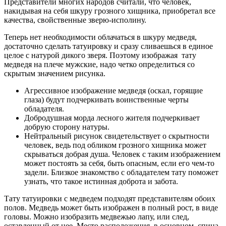
Представители многих народов считали, что человек,
накидывая на себя шкуру грозного хищника, приобретал все
качества, свойственные зверю-исполину.
Теперь нет необходимости облачаться в шкуру медведя,
достаточно сделать татуировку и сразу сливаешься в единое
целое с натурой дикого зверя. Поэтому изображая тату
медведя на плече мужские, надо четко определиться со
скрытым значением рисунка.
Агрессивное изображение медведя (оскал, горящие
глаза) будут подчеркивать воинственные черты
обладателя.
Добродушная морда лесного жителя подчеркивает
добрую сторону натуры.
Нейтральный рисунок свидетельствует о скрытности
человек, ведь под обликом грозного хищника может
скрываться добрая душа. Человек с таким изображением
может постоять за себя, быть опасным, если его чем-то
задели. Близкое знакомство с обладателем тату поможет
узнать, что такое истинная доброта и забота.
Тату татуировки с медведем подходят представителям обоих
полов. Медведь может быть изображен в полный рост, в виде
головы. Можно изобразить медвежью лапу, или след,
оставленный от нее. Место расположения, в основном, спина,