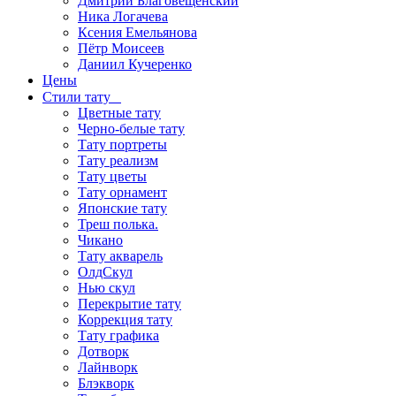
Дмитрий Благовещенский
Ника Логачева
Ксения Емельянова
Пётр Моисеев
Даниил Кучеренко
Цены
Стили тату
Цветные тату
Черно-белые тату
Тату портреты
Тату реализм
Тату цветы
Тату орнамент
Японские тату
Треш полька.
Чикано
Тату акварель
ОлдСкул
Нью скул
Перекрытие тату
Коррекция тату
Тату графика
Дотворк
Лайнворк
Блэкворк