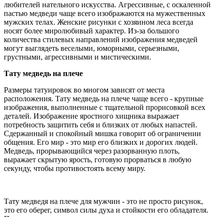
любителей нательного искусства. Агрессивные, с оскаленной
пастью медведи чаще всего изображаются на мужественных
мужских телах. Женские рисунки с хозяином леса всегда
носят более миролюбивый характер. Из-за большого
количества стилевых направлений изображения медведей
могут выглядеть веселыми, юморными, серьезными,
грустными, агрессивными и мистическими.
Тату медведь на плече
Размеры татуировок во многом зависят от места
расположения. Тату медведь на плече чаще всего - крупные
изображения, выполненные с тщательной прорисовкой всех
деталей. Изображение яростного хищника выражает
потребность защитить себя и близких от любых напастей.
Сдержанный и спокойный мишка говорит об ограничении
общения. Его мир - это мир его близких и дорогих людей.
Медведь, прорывающийся через разорванную плоть,
выражает скрытую ярость, готовую прорваться в любую
секунду, чтобы противостоять всему миру.
Тату медведя на плече для мужчин - это не просто рисунок,
это его оберег, символ силы духа и стойкости его обладателя.