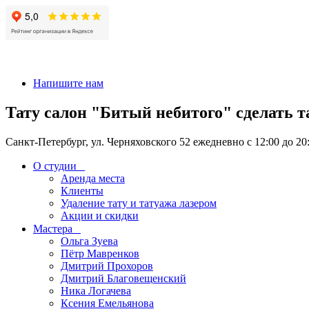
+7 911-926-17-56
Напишите нам
Тату салон "Битый небитого" сделать т
Санкт-Петербург, ул. Черняховского 52 ежедневно с 12:00 до 20
О студии
Аренда места
Клиенты
Удаление тату и татуажа лазером
Акции и скидки
Мастера
Ольга Зуева
Пётр Мавренков
Дмитрий Прохоров
Дмитрий Благовещенский
Ника Логачева
Ксения Емельянова