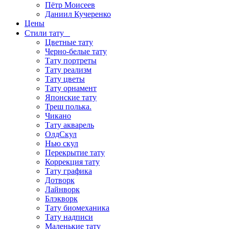
Пётр Моисеев
Даниил Кучеренко
Цены
Стили тату
Цветные тату
Черно-белые тату
Тату портреты
Тату реализм
Тату цветы
Тату орнамент
Японские тату
Треш полька.
Чикано
Тату акварель
ОлдСкул
Нью скул
Перекрытие тату
Коррекция тату
Тату графика
Дотворк
Лайнворк
Блэкворк
Тату биомеханика
Тату надписи
Маленькие тату