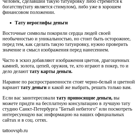
Человек, сделавший такую татуировку либо стремится к
богатству(тату является стимулом), либо уже в хорошем
финансовом положении.
Тату иероглифы деньги
Восточные символы покорили сердца людей своей
необычностью и уникальностью, но стоит быть осторожнее,
перед тем, как сделать такую татуировку, нужно проверить
значение и смысл изображения перед нанесением.
Часто в эскиз добавляют изображения цветов, драгоценных
камней, золота, цепей, оружия, те, кто играют в покер, то и
дело делают
тату карты деньги.
Наравне по распространенности стоят черно-белый и цветной
вариант
тату деньги
и какой же выбрать, решать только вам.
Если вас заинтересовали
тату приносящие деньги,
вы
можете придти на бесплатную консультацию в лучшую тату
студию Санкт-Петербурга "Битый небитого" или посмотреть
интересующую вас информацию на наших официальных
сайтах и в соц. сетях.
tattoovspb.ru