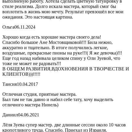
выполненую работу. Хотела сделать цветную татуировку в
стиле реализма. Долго искала мастера, который смог бы
воплотить в жизнь мою мечту. Результат превзошёл все мои
ожидания. Это настоящая картина.
Ольга
06.11.2024
Хорошо когда есть хорошие мастера своего дела!
Спасибо большое Ане Мостовщиковой!!! Била нежно,
аккуратно и тщательно. В итоге получились легкие,
воздушные, прекрасные пионы на руке!!!( Я же девочка)!!!
Еще год назад набивала целиком спину у Оли Зуевой, что
тоже не может не радовать!!!
В ОБЩЕМ РАЗВИТИЯ,ВДОХНОВЕНИЯ В ТВОРЧЕСТВЕ И
КЛИЕНТОВ)))!!!!!
Таисия
10.04.2017
Отличная студия, приятные мастера.
Был там не так давно и набил себе тату, хочу выделить
отличного мастера Нинель)
Даниил
04.06.2021
Лёля Зуева супер мастер. две длинные сессии около 10 часов
кропотливого труда. Спасибо. Приехал из Израиля.