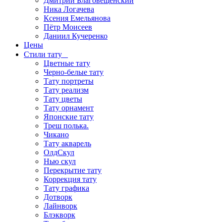
Дмитрий Благовещенский
Ника Логачева
Ксения Емельянова
Пётр Моисеев
Даниил Кучеренко
Цены
Стили тату
Цветные тату
Черно-белые тату
Тату портреты
Тату реализм
Тату цветы
Тату орнамент
Японские тату
Треш полька.
Чикано
Тату акварель
ОлдСкул
Нью скул
Перекрытие тату
Коррекция тату
Тату графика
Дотворк
Лайнворк
Блэкворк