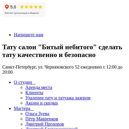
+7 911-926-17-56
Напишите нам
Тату салон "Битый небитого" сделать
тату качественно и безопасно
Санкт-Петербург, ул. Черняховского 52 ежедневно с 12:00 до
20:00
О студии
Аренда места
Клиенты
Удаление тату и татуажа лазером
Акции и скидки
Мастера
Ольга Зуева
Пётр Мавренков
Дмитрий Прохоров