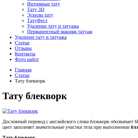
Интимные тату
Тату 3D
Эскизы тату
ТатуФест
Удаление тату и татуажа
Перманентный макияж татуаж
Удаление тату и татуажа
Статьи
Отзывы
Контакты
Фото работ
Главная
Статьи
Тату блекворк
Тату блекворк
Дословный перевод с английского слова блэкворк обозначает b
цвет заполняет значительные участки тела при выполнении
бл
Тату блэкворк