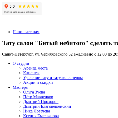
+7 911-926-17-56
Напишите нам
Тату салон "Битый небитого" сделать т
Санкт-Петербург, ул. Черняховского 52 ежедневно с 12:00 до 20
О студии
Аренда места
Клиенты
Удаление тату и татуажа лазером
Акции и скидки
Мастера
Ольга Зуева
Пётр Мавренков
Дмитрий Прохоров
Дмитрий Благовещенский
Ника Логачева
Ксения Емельянова