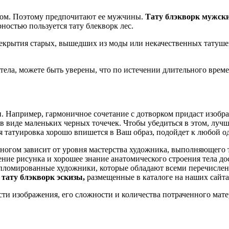
ом. Поэтому предпочитают ее мужчины.
Тату блэкворк мужск
ностью пользуется тату блекворк лес.
ерекрытия старых, вышедших из моды или некачественных татуше
тела, можете быть уверены, что по истечении длительного време
ми. Например, гармоничное сочетание с дотворком придаст изоб
в виде маленьких черных точечек. Чтобы убедиться в этом, луч
 татуировка хорошо впишется в Ваш образ, подойдет к любой оде
ногом зависит от уровня мастерства художника, выполняющего 
сение рисунка и хорошее знание анатомического строения тела 
пломированные художники, которые обладают всеми перечислен
ь
тату блэкворк эскизы,
размещенные в каталоге на наших сайтах: 
сти изображения, его сложности и количества потраченного мате