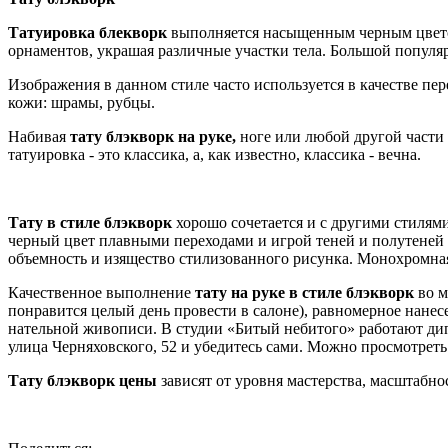
Татуировка блекворк
выполняется насыщенным черным цвет
орнаментов, украшая различные участки тела. Большой популяр
Изображения в данном стиле часто используется в качестве п
кожи: шрамы, рубцы.
Набивая
тату блэкворк на руке,
ноге или любой другой части 
татуировка - это классика, а, как известно, классика - вечна.
Тату в стиле блэкворк
хорошо сочетается и с другими стиля
черный цвет плавными переходами и игрой теней и полутеней 
объемность и изящество стилизованного рисунка. Монохромная
Качественное выполнение
тату на руке в стиле блэкворк
во м
понравится целый день провести в салоне), равномерное нане
нательной живописи. В студии «Битый небитого» работают ди
улица Черняховского, 52 и убедитесь сами. Можно просмотрет
Тату блэкворк цены
зависят от уровня мастерства, масштабно