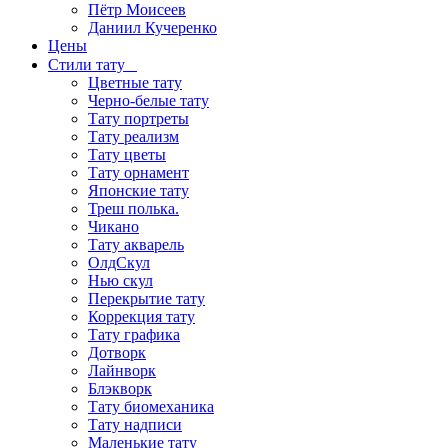
Пётр Моисеев
Даниил Кучеренко
Цены
Стили тату
Цветные тату
Черно-белые тату
Тату портреты
Тату реализм
Тату цветы
Тату орнамент
Японские тату
Треш полька.
Чикано
Тату акварель
ОлдСкул
Нью скул
Перекрытие тату
Коррекция тату
Тату графика
Дотворк
Лайнворк
Блэкворк
Тату биомеханика
Тату надписи
Маленькие тату