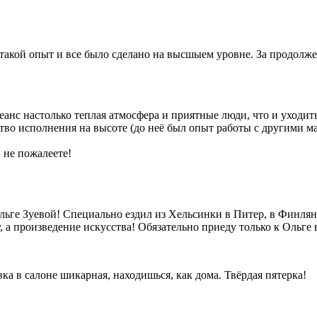
такой опыт и все было сделано на высшыем уровне. За продолжени
еанс настолько теплая атмосфера и приятные люди, что и уходит
ство исполнения на высоте (до неё был опыт работы с другими м
, не пожалеете!
ьге Зуевой! Специально ездил из Хельсинки в Питер, в Финлян
у, а произведение искусства! Обязательно приеду только к Ольге 
а в салоне шикарная, находишься, как дома. Твёрдая пятерка!