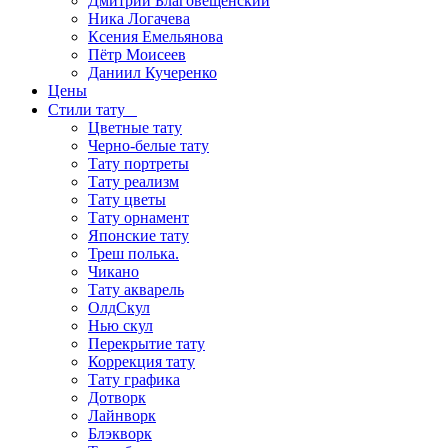
Дмитрий Благовещенский
Ника Логачева
Ксения Емельянова
Пётр Моисеев
Даниил Кучеренко
Цены
Стили тату
Цветные тату
Черно-белые тату
Тату портреты
Тату реализм
Тату цветы
Тату орнамент
Японские тату
Треш полька.
Чикано
Тату акварель
ОлдСкул
Нью скул
Перекрытие тату
Коррекция тату
Тату графика
Дотворк
Лайнворк
Блэкворк