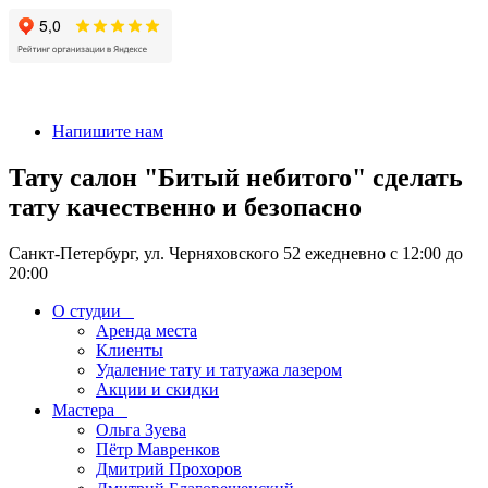
+7 911-926-17-56
Напишите нам
Тату салон "Битый небитого" сделать
тату качественно и безопасно
Санкт-Петербург, ул. Черняховского 52 ежедневно с 12:00 до
20:00
О студии
Аренда места
Клиенты
Удаление тату и татуажа лазером
Акции и скидки
Мастера
Ольга Зуева
Пётр Мавренков
Дмитрий Прохоров