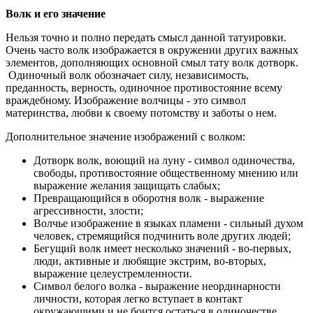
Волк и его значение
Нельзя точно и полно передать смысл данной татуировки.
Очень часто волк изображается в окружении других важных
элементов, дополняющих основной смыл тату волк дотворк.
Одиночный волк обозначает силу, независимость,
преданность, верность, одиночное противостояние всему
враждебному. Изображение волчицы - это символ
материнства, любви к своему потомству и заботы о нем.
Дополнительное значение изображений с волком:
Дотворк волк, воющий на луну - символ одиночества,
свободы, противостояние общественному мнению или
выражение желания защищать слабых;
Превращающийся в оборотня волк - выражение
агрессивности, злости;
Волчье изображение в языках пламени - сильный духом
человек, стремящийся подчинить воле других людей;
Бегущий волк имеет несколько значений - во-первых,
люди, активные и любящие экстрим, во-вторых,
выражение целеустремленности.
Символ белого волка - выражение неординарности
личности, которая легко вступает в контакт
окружающими и не боится остаться в одиночестве.