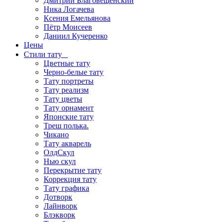
Дмитрий Благовещенский
Ника Логачева
Ксения Емельянова
Пётр Моисеев
Даниил Кучеренко
Цены
Стили тату
Цветные тату
Черно-белые тату
Тату портреты
Тату реализм
Тату цветы
Тату орнамент
Японские тату
Треш полька.
Чикано
Тату акварель
ОлдСкул
Нью скул
Перекрытие тату
Коррекция тату
Тату графика
Дотворк
Лайнворк
Блэкворк