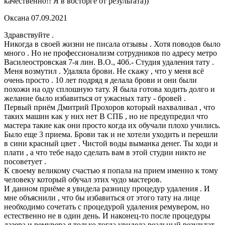
качественно!! Я в восторге от результата))
Оксана
07.09.2021
Здравствуйте .
Никогда в своей жизни не писала отзывы . Хотя поводов было
много . Но не профессионализм сотрудников по адресу метро
Василеостровская 7-я лин. В.О., 40б.- Студия удаления тату .
Меня возмутил . Удаляла брови. Не скажу , что у меня всё
очень просто . 10 лет подряд я делала брови и они были
похожи на оду сплошную тату. Я была готова ходить долго и
желание было избавиться от ужасных тату - бровей .
Первый приём Дмитрий Прохоров который нахваливал , что
таких машин как у них нет В СПБ , но не предупредил что
мастера такие как они просто когда их обучали плохо учились.
Было еще 3 приема. Брови так и не хотели уходить и перешли
в сини красный цвет . Чистой воды выманка денег. Ты ходи и
плати , а что тебе надо сделать вам в этой студии никто не
посоветует .
К своему великому счастью я попала на прием именно к тому
человеку который обучал этих чудо мастеров.
И данном приёме я увидела разницу процедур удаления . И
мне объяснили , что бы избавиться от этого тату на лице
необходимо сочетать с процедурой удаления ремувером, но
естественно не в один день. И наконец-то после процедуры
лазера и ремувера я только тогда увидела реальный результат.