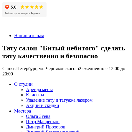
+7 911-926-17-56
Напишите нам
Тату салон "Битый небитого" сделать
тату качественно и безопасно
Санкт-Петербург, ул. Черняховского 52 ежедневно с 12:00 до
20:00
О студии
Аренда места
Клиенты
Удаление тату и татуажа лазером
Акции и скидки
Мастера
Ольга Зуева
Пётр Мавренков
Дмитрий Прохоров