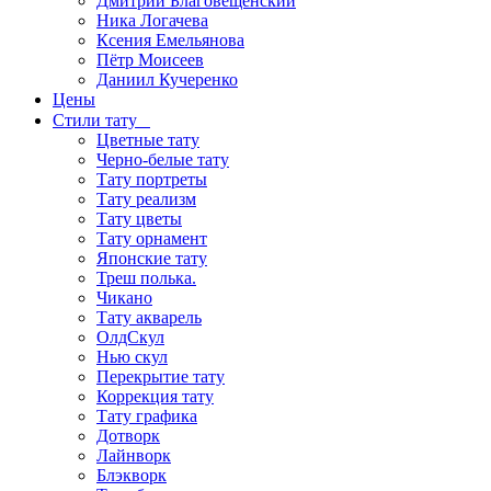
Дмитрий Благовещенский
Ника Логачева
Ксения Емельянова
Пётр Моисеев
Даниил Кучеренко
Цены
Стили тату
Цветные тату
Черно-белые тату
Тату портреты
Тату реализм
Тату цветы
Тату орнамент
Японские тату
Треш полька.
Чикано
Тату акварель
ОлдСкул
Нью скул
Перекрытие тату
Коррекция тату
Тату графика
Дотворк
Лайнворк
Блэкворк