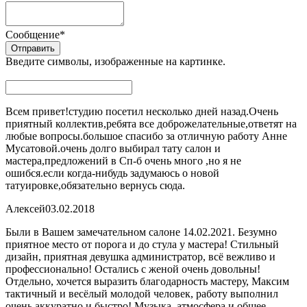
Сообщение
*
Введите символы, изображенные на картинке.
Всем привет!студию посетил несколько дней назад.Очень
приятный коллектив,ребята все доброжелательные,ответят на
любые вопросы.большое спасибо за отличную работу Анне
Мусатовой.очень долго выбирал тату салон и
мастера,предложений в Сп-б очень много ,но я не
ошибся.если когда-нибудь задумаюсь о новой
татуировке,обязательно вернусь сюда.
Алексей
03.02.2018
Были в Вашем замечательном салоне 14.02.2021. Безумно
приятное место от порога и до стула у мастера! Стильный
дизайн, приятная девушка администратор, всё вежливо и
профессионально! Остались с женой очень довольны!
Отдельно, хочется выразить благодарность мастеру, Максим
тактичный и весёлый молодой человек, работу выполнил
очень аккуратно и быстро! Музыка, атмосфера и общее