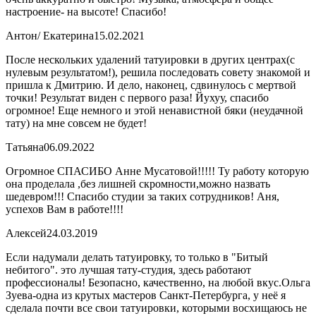
настроение- на высоте! Спасибо!
Антон/ Екатерина
15.02.2021
После нескольких удалений татуировки в других центрах(с
нулевым результатом!), решила последовать совету знакомой и
пришла к Дмитрию. И дело, наконец, сдвинулось с мертвой
точки! Результат виден с первого раза! Йухуу, спасибо
огромное! Еще немного и этой ненавистной бяки (неудачной
тату) на мне совсем не будет!
Татьяна
06.09.2022
Огромное СПАСИБО Анне Мусатовой!!!!! Ту работу которую
она проделала ,без лишней скромности,можно назвать
шедевром!!! Спасибо студии за таких сотрудников! Аня,
успехов Вам в работе!!!!
Алексей
24.03.2019
Если надумали делать татуировку, то только в "Битый
небитого". это лучшая тату-студия, здесь работают
профессионалы! Безопасно, качественно, на любой вкус.Ольга
Зуева-одна из крутых мастеров Санкт-Петербурга, у неё я
сделала почти все свои татуировки, которыми восхищаюсь не