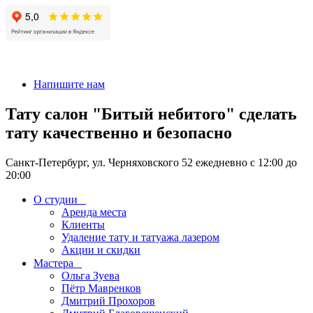
+7 911-926-17-56
Напишите нам
Тату салон "Битый небитого" сделать
тату качественно и безопасно
Санкт-Петербург, ул. Черняховского 52 ежедневно с 12:00 до
20:00
О студии
Аренда места
Клиенты
Удаление тату и татуажа лазером
Акции и скидки
Мастера
Ольга Зуева
Пётр Мавренков
Дмитрий Прохоров