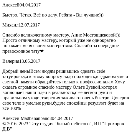
Алексей
04.04.2017
Быстро. Чётко. Всё по делу. Ребята - Вы лучшие)))
Михаил
12.07.2017
Спасибо великолепному мастеру, Анне Мостовщековой)))
Просто отличному мастеру, который уже не однократно
поражает меня своим мастерством. Спасибо за очередное
превосходное тату❤
Валерия
13.05.2017
Добрый день!Всем людям решившись сделать себе
татуировку,а к этому вопросу надо подходить,в здравом уме и
светлой памяти обращайтесь только к профессионалам.Хочу
сказать огромное спасибо мастеру Ольге Зуевой,которая
воплощает наши идеи в реальность,с ее легкой руки и
правильном уходе ,творения заживают очень быстро. Доверив
свое тело в умелые руки,будьте спокойны результат будет на
все 100%
Алексей Madbananbandit
04.04.2017
© 2016–2023 Тату студия "Битый небитого", ИП "Прохоров
Д.В"