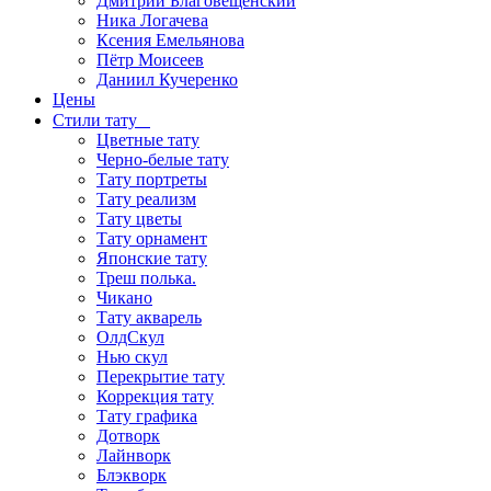
Дмитрий Благовещенский
Ника Логачева
Ксения Емельянова
Пётр Моисеев
Даниил Кучеренко
Цены
Стили тату
Цветные тату
Черно-белые тату
Тату портреты
Тату реализм
Тату цветы
Тату орнамент
Японские тату
Треш полька.
Чикано
Тату акварель
ОлдСкул
Нью скул
Перекрытие тату
Коррекция тату
Тату графика
Дотворк
Лайнворк
Блэкворк