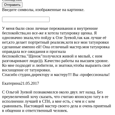
Введите символы, изображенные на картинке.
У меня были свои личные переживания и внутренние
беспокойства,но все-же я хотела татуировку щенка. Я
однозначно знала,что пойду к Оле Зуевой,так как лучше её
нет,кто делает портретный реализм,хотя все мои татуировки
сделанные именно ей! Она отличный мастер.моя татуировка
оправдала все ожидания и прогнала
беспокойства."Щенок"получился живой и милый, с ним
разговаривают люди))). Качество работы на высшем уровне.
Ко мне подходят и любители, и знатоки,чтобы выразить своё
восхищение от татуировки.
Спасибо студии,директору и мастеру!!! Вы -профессионалы!
Екатерина
21.05.2017
С Ольгой Зуевой познакомился около двух лет назад. Без
преувеличений хочу сказать, что считаю японскую тату в ее
исполнении лучшей в СПб, а мне есть, с чем и с кем
сравнивать. Настоящий мастер своего дела и очень приятный
в общении и ответственный человек.