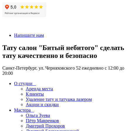
+7 911-926-17-56
Напишите нам
Тату салон "Битый небитого" сделать
тату качественно и безопасно
Санкт-Петербург, ул. Черняховского 52 ежедневно с 12:00 до
20:00
О студии
Аренда места
Клиенты
Удаление тату и татуажа лазером
Акции и скидки
Мастера
Ольга Зуева
Пётр Мавренков
Дмитрий Прохоров