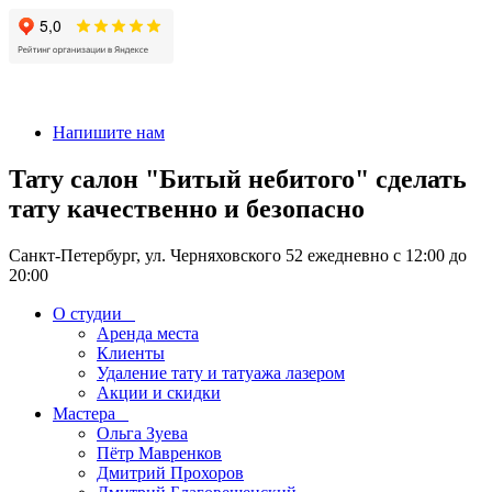
+7 911-926-17-56
Напишите нам
Тату салон "Битый небитого" сделать
тату качественно и безопасно
Санкт-Петербург, ул. Черняховского 52 ежедневно с 12:00 до
20:00
О студии
Аренда места
Клиенты
Удаление тату и татуажа лазером
Акции и скидки
Мастера
Ольга Зуева
Пётр Мавренков
Дмитрий Прохоров