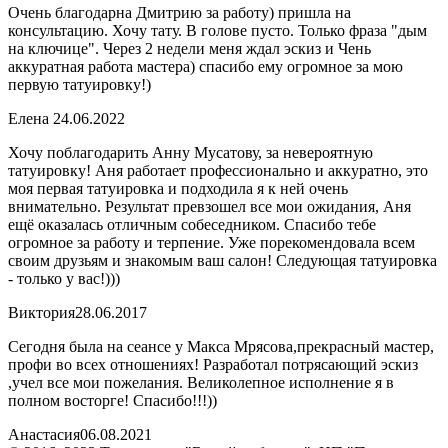
Очень благодарна Дмитрию за работу) пришла на
консультацию. Хочу тату. В голове пусто. Только фраза "дым
на ключице". Через 2 недели меня ждал эскиз и Чень
аккуратная работа мастера) спасибо ему огромное за мою
первую татуировку!)
Елена
24.06.2022
Хочу поблагодарить Анну Мусатову, за невероятную
татуировку! Аня работает профессионально и аккуратно, это
моя первая татуировка и подходила я к ней очень
внимательно. Результат превзошел все мои ожидания, Аня
ещё оказалась отличным собеседником. Спасибо тебе
огромное за работу и терпение. Уже порекомендовала всем
своим друзьям и знакомым ваш салон! Следующая татуировка
- только у вас!)))
Виктория
28.06.2017
Сегодня была на сеансе у Макса Мрясова,прекрасный мастер,
профи во всех отношениях! Разработал потрясающий эскиз
,учел все мои пожелания. Великолепное исполнение я в
полном восторге! Спасибо!!!))
Анастасия
06.08.2021