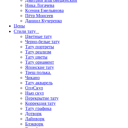
Дмитрий Благовещенский
Ника Логачева
Ксения Емельянова
Пётр Моисеев
Даниил Кучеренко
Цены
Стили тату
Цветные тату
Черно-белые тату
Тату портреты
Тату реализм
Тату цветы
Тату орнамент
Японские тату
Треш полька.
Чикано
Тату акварель
ОлдСкул
Нью скул
Перекрытие тату
Коррекция тату
Тату графика
Дотворк
Лайнворк
Блэкворк