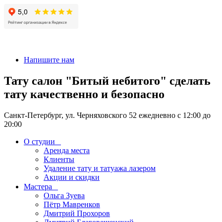
+7 911-926-17-56
Напишите нам
Тату салон "Битый небитого" сделать
тату качественно и безопасно
Санкт-Петербург, ул. Черняховского 52 ежедневно с 12:00 до
20:00
О студии
Аренда места
Клиенты
Удаление тату и татуажа лазером
Акции и скидки
Мастера
Ольга Зуева
Пётр Мавренков
Дмитрий Прохоров