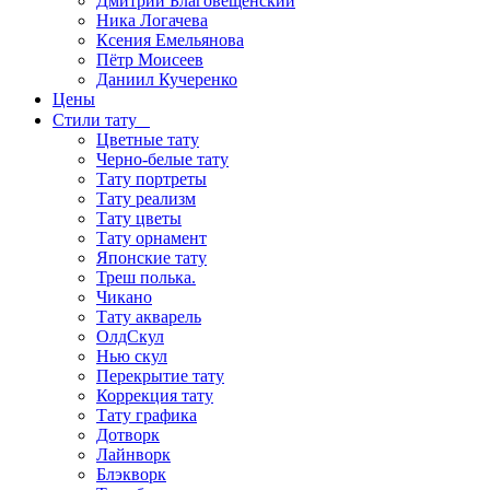
Дмитрий Благовещенский
Ника Логачева
Ксения Емельянова
Пётр Моисеев
Даниил Кучеренко
Цены
Стили тату
Цветные тату
Черно-белые тату
Тату портреты
Тату реализм
Тату цветы
Тату орнамент
Японские тату
Треш полька.
Чикано
Тату акварель
ОлдСкул
Нью скул
Перекрытие тату
Коррекция тату
Тату графика
Дотворк
Лайнворк
Блэкворк