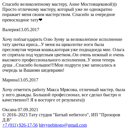
Спасибо великолепному мастеру, Анне Мостовщековой)))
Просто отличному мастеру, который уже не однократно
поражает меня своим мастерством. Спасибо за очередное
превосходное тату❤
Валерия
13.05.2017
Хочу поблагодарить Олю Зуеву за великолепное исполнение
тату цветка ириса...У меня на щиколотке ноги была
пресловутая черная кошка,которая уже поднадоеда мне. Ольга
ее спрятала под чудесным цветком..Он очень нежный и очень
высокого профессионального исполнения..У иеня теперь
душа ..Спасибо большое!!!Мои подруги уже записались в
очередь за Вашими шедеврами!
Марина
13.05.2017
Хочу отметить работу Макса Мрясова, отличный мастер, была
у него дважды. Большой профессионал, все сделал быстро и
качественно!! Я в восторге от результата))
Оксана
07.09.2021
© 2016–2023 Тату студия "Битый небитого", ИП "Прохоров
Д.В"
+7 (911) 926-17-56
bityynebitogo@gmail.com