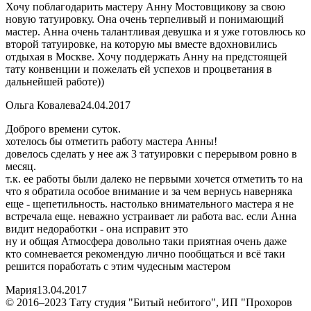
Хочу поблагодарить мастеру Анну Мостовщикову за свою
новую татуировку. Она очень терпеливый и понимающий
мастер. Анна очень талантливая девушка и я уже готовлюсь ко
второй татуировке, на которую мы вместе вдохновились
отдыхая в Москве. Хочу поддержать Анну на предстоящей
тату конвенции и пожелать ей успехов и процветания в
дальнейшей работе))
Ольга Ковалева
24.04.2017
Доброго времени суток.
хотелось бы отметить работу мастера Анны!
довелось сделать у нее аж 3 татуировки с перерывом ровно в
месяц.
т.к. ее работы были далеко не первыми хочется отметить то на
что я обратила особое внимание и за чем вернусь наверняка
еще - щепетильность. настолько внимательного мастера я не
встречала еще. неважно устраивает ли работа вас. если Анна
видит недоработки - она исправит это
ну и общая Атмосфера довольно таки приятная очень даже
кто сомневается рекомендую лично пообщаться и всё таки
решится поработать с этим чудесным мастером
Мария
13.04.2017
© 2016–2023 Тату студия "Битый небитого", ИП "Прохоров