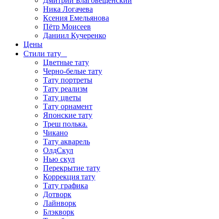
Дмитрий Благовещенский
Ника Логачева
Ксения Емельянова
Пётр Моисеев
Даниил Кучеренко
Цены
Стили тату
Цветные тату
Черно-белые тату
Тату портреты
Тату реализм
Тату цветы
Тату орнамент
Японские тату
Треш полька.
Чикано
Тату акварель
ОлдСкул
Нью скул
Перекрытие тату
Коррекция тату
Тату графика
Дотворк
Лайнворк
Блэкворк