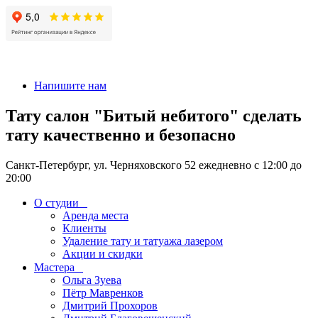
+7 911-926-17-56
Напишите нам
Тату салон "Битый небитого" сделать
тату качественно и безопасно
Санкт-Петербург, ул. Черняховского 52 ежедневно с 12:00 до
20:00
О студии
Аренда места
Клиенты
Удаление тату и татуажа лазером
Акции и скидки
Мастера
Ольга Зуева
Пётр Мавренков
Дмитрий Прохоров