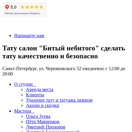
+7 911-926-17-56
Напишите нам
Тату салон "Битый небитого" сделать
тату качественно и безопасно
Санкт-Петербург, ул. Черняховского 52 ежедневно с 12:00 до
20:00
О студии
Аренда места
Клиенты
Удаление тату и татуажа лазером
Акции и скидки
Мастера
Ольга Зуева
Пётр Мавренков
Дмитрий Прохоров