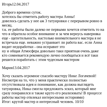
Игорь
12.04.2017
Доброго времени суток.
хотелось бы отметить работу мастера Анны!
довелось сделать у нее аж 3 татуировки с перерывом ровно в
месяц.
т.к. ее работы были далеко не первыми хочется отметить то на
что я обратила особое внимание и за чем вернусь наверняка
еще - щепетильность. настолько внимательного мастера я не
встречала еще. неважно устраивает ли работа вас. если Анна
видит недоработки - она исправит это
ну и общая Атмосфера довольно таки приятная очень даже
кто сомневается рекомендую лично пообщаться и всё таки
решится поработать с этим чудесным мастером
Мария
13.04.2017
Хочу сказать огромное спасибо мастеру Нике Логачевой!
Несмотря на то, что у меня практически полностью
отсутствовала идея и понимание, как должна выглядеть
татуировка, Ника смогла предложить эскиз, который мне
сразу понравился и также круто его реализовать! В процессе
работы мастер отвлекал интересными историями)
Итог: крутой мастер и интересный человек. 10/10