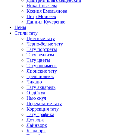
Дмитрий Благовещенский
Ника Логачева
Ксения Емельянова
Пётр Моисеев
Даниил Кучеренко
Цены
Стили тату
Цветные тату
Черно-белые тату
Тату портреты
Тату реализм
Тату цветы
Тату орнамент
Японские тату
Треш полька.
Чикано
Тату акварель
ОлдСкул
Нью скул
Перекрытие тату
Коррекция тату
Тату графика
Дотворк
Лайнворк
Блэкворк