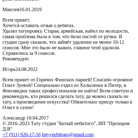
Максим
16.01.2019
Всем привет.
Хочется оставить отзыв о ребятах.
Удалял татуировку. Старая, армейская, набил по молодости,
самая проблема была в том, что били пастой от ручки. В
студии сразу сказали, что займёт удаление не менее 10-12
сеансов. Мне это было не важно, главное чтоб удалили.
Справились за 9 сеансов.
Рекомендую
Игорь
24.08.2022
Всем привет от Горячих Финских парней! Спасибо огромное
Ольге Зуевой! Специально ездил из Хельсинки в Питер, в
Финляндии таких профессионалов не найти! Всем советую и
рекомендую, кто решился сделать тату, да можно сказать не
тату, а произведение искусства! Обязательно приеду только к
Ольге в салон!
Александр
10.04.2017
© 2016–2023 Тату студия "Битый небитого", ИП "Прохоров
Д.В"
+7 (911) 926-17-56
bityynebitogo@gmail.com