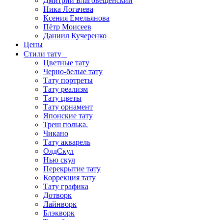
Дмитрий Благовещенский
Ника Логачева
Ксения Емельянова
Пётр Моисеев
Даниил Кучеренко
Цены
Стили тату
Цветные тату
Черно-белые тату
Тату портреты
Тату реализм
Тату цветы
Тату орнамент
Японские тату
Треш полька.
Чикано
Тату акварель
ОлдСкул
Нью скул
Перекрытие тату
Коррекция тату
Тату графика
Дотворк
Лайнворк
Блэкворк