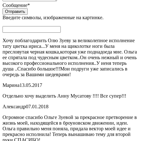
Сообщение
*
Введите символы, изображенные на картинке.
Хочу поблагодарить Олю Зуеву за великолепное исполнение
тату цветка ириса...У меня на щиколотке ноги была
пресловутая черная кошка,которая уже поднадоеда мне. Ольга
ее спрятала под чудесным цветком..Он очень нежный и очень
высокого профессионального исполнения..У иеня теперь
душа ..Спасибо большое!!!Мои подруги уже записались в
очередь за Вашими шедеврами!
Марина
13.05.2017
Отдельно хочу выделить Анну Мусатову !!!! Все супер!!!
Александр
07.01.2018
Огромное спасибо Ольге Зуевой за прекрасное претворение в
жизнь моей, находящейся в броуновском движении, идеи.
Ольга правильно меня поняла, придала вектор моей идее и
прекрасно исполнила! Теперь вынашиваю тему для второй
руки СПАСИБО!