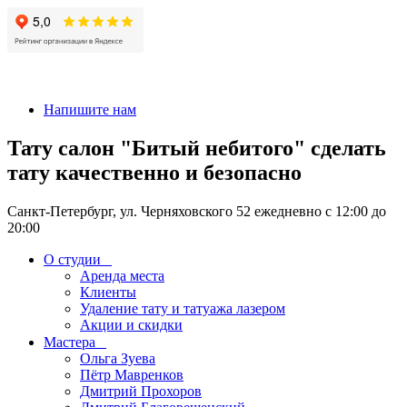
+7 911-926-17-56
Напишите нам
Тату салон "Битый небитого" сделать
тату качественно и безопасно
Санкт-Петербург, ул. Черняховского 52 ежедневно с 12:00 до
20:00
О студии
Аренда места
Клиенты
Удаление тату и татуажа лазером
Акции и скидки
Мастера
Ольга Зуева
Пётр Мавренков
Дмитрий Прохоров