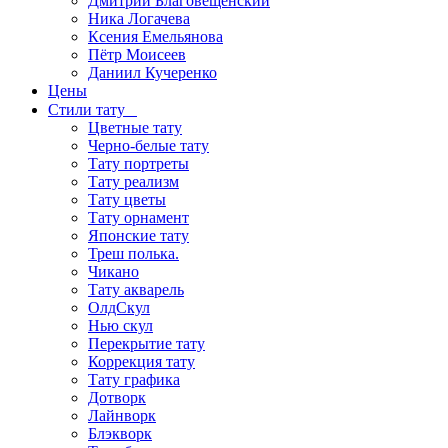
Дмитрий Благовещенский
Ника Логачева
Ксения Емельянова
Пётр Моисеев
Даниил Кучеренко
Цены
Стили тату
Цветные тату
Черно-белые тату
Тату портреты
Тату реализм
Тату цветы
Тату орнамент
Японские тату
Треш полька.
Чикано
Тату акварель
ОлдСкул
Нью скул
Перекрытие тату
Коррекция тату
Тату графика
Дотворк
Лайнворк
Блэкворк