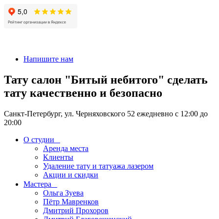
+7 911-926-17-56
Напишите нам
Тату салон "Битый небитого" сделать
тату качественно и безопасно
Санкт-Петербург, ул. Черняховского 52 ежедневно с 12:00 до
20:00
О студии
Аренда места
Клиенты
Удаление тату и татуажа лазером
Акции и скидки
Мастера
Ольга Зуева
Пётр Мавренков
Дмитрий Прохоров