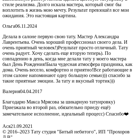
стиле реализма. Долго искала мастера, который смог бы
воплотить в жизнь мою мечту. Результат превзошёл все мои
ожидания. Это настоящая картина.
Ольга
06.11.2024
Делала в салоне первую свою тату. Мастер Александра
Лаврентьева. Очень хороший профессионал своего дела. И
очень приятный человек!)Результат просто отличный. Тату
очень радует. Хочу сделать еще вторую теперь). По
совпадению в день, когда мне делали тату у моего мастера
был День Рождения!Была чудесная атмосфера праздника, как
дома. Очень весело, комфортно и приятно!Все работающие в
этом салоне напоминают одну большую семью))) спасибо за
такие приятные эмоции. За тату и вкусный тортик)))
Валерия
04.04.2017
Благодарю Макса Мрясова за шикарную татуировку)
Приезжала во второй раз, обязательно приеду ещё)
замечательное исполнение, идеальный процесс) Спасибо❤️
Ася
21.09.2021
© 2016–2023 Тату студия "Битый небитого", ИП "Прохоров
Д.В"