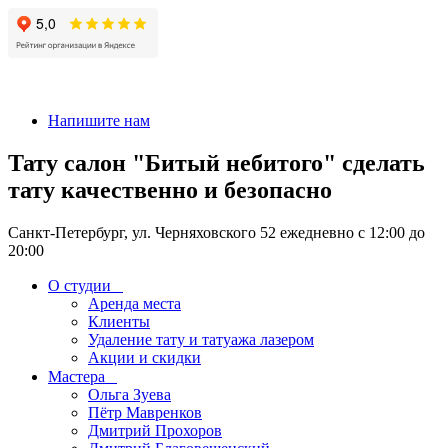
+7 911-926-17-56
Напишите нам
Тату салон "Битый небитого" сделать
тату качественно и безопасно
Санкт-Петербург, ул. Черняховского 52 ежедневно с 12:00 до
20:00
О студии
Аренда места
Клиенты
Удаление тату и татуажа лазером
Акции и скидки
Мастера
Ольга Зуева
Пётр Мавренков
Дмитрий Прохоров