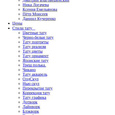
Дмитрий Благовещенский
Ника Логачева
Ксения Емельянова
Пётр Моисеев
Даниил Кучеренко
Цены
Стили тату
Цветные тату
Черно-белые тату
Тату портреты
Тату реализм
Тату цветы
Тату орнамент
Японские тату
Треш полька.
Чикано
Тату акварель
ОлдСкул
Нью скул
Перекрытие тату
Коррекция тату
Тату графика
Дотворк
Лайнворк
Блэкворк