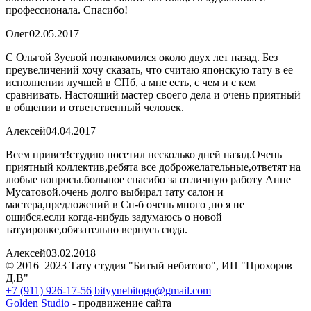
профессионала. Спасибо!
Олег
02.05.2017
С Ольгой Зуевой познакомился около двух лет назад. Без
преувеличений хочу сказать, что считаю японскую тату в ее
исполнении лучшей в СПб, а мне есть, с чем и с кем
сравнивать. Настоящий мастер своего дела и очень приятный
в общении и ответственный человек.
Алексей
04.04.2017
Всем привет!студию посетил несколько дней назад.Очень
приятный коллектив,ребята все доброжелательные,ответят на
любые вопросы.большое спасибо за отличную работу Анне
Мусатовой.очень долго выбирал тату салон и
мастера,предложений в Сп-б очень много ,но я не
ошибся.если когда-нибудь задумаюсь о новой
татуировке,обязательно вернусь сюда.
Алексей
03.02.2018
© 2016–2023 Тату студия "Битый небитого", ИП "Прохоров
Д.В"
+7 (911) 926-17-56
bityynebitogo@gmail.com
Golden Studio
- продвижение сайта