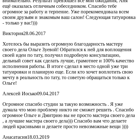
внимательно. Результат превзошел все мои ожидания, Аня
ещё оказалась отличным собеседником. Спасибо тебе
огромное за работу и терпение. Уже порекомендовала всем
своим друзьям и знакомым ваш салон! Следующая татуировка
- только у вас!)))
Виктория
28.06.2017
Хотелось бы выразить огромную благодарность мастеру
своего дела Ольге Зуевой! Обратился к ней для воплощения
своей идеи по тату, получил подробную консультацию,
дельный совет как сделать лучше, грамотнее и 100% качество
исполнения работы. В итоге сделал в место одной уже три
татуировки и планирую еще. Если кто хочет воплотить свою
мечту в реальность по тату, то советую обращаться только к
Ольге!
Алексей Иосько
09.04.2017
Огромное спасибо студии за такую возможность . Я уже
думала что мою проблему никто не сможет решить . Спасибо
огромное Ольге и Дмитрию вы не просто мастера своего дела
, а лучшие мастера своего дела))) Спасибо вам что делаете
людей красивыми и делаете просто невозможные вещи ))))
Анасатасия
18.03.2019