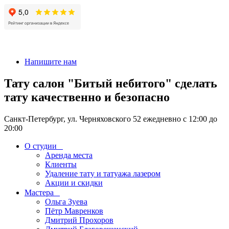
+7 911-926-17-56
Напишите нам
Тату салон "Битый небитого" сделать
тату качественно и безопасно
Санкт-Петербург, ул. Черняховского 52 ежедневно с 12:00 до
20:00
О студии
Аренда места
Клиенты
Удаление тату и татуажа лазером
Акции и скидки
Мастера
Ольга Зуева
Пётр Мавренков
Дмитрий Прохоров