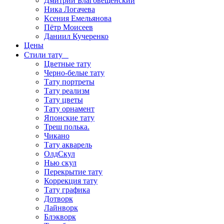
Дмитрий Благовещенский
Ника Логачева
Ксения Емельянова
Пётр Моисеев
Даниил Кучеренко
Цены
Стили тату
Цветные тату
Черно-белые тату
Тату портреты
Тату реализм
Тату цветы
Тату орнамент
Японские тату
Треш полька.
Чикано
Тату акварель
ОлдСкул
Нью скул
Перекрытие тату
Коррекция тату
Тату графика
Дотворк
Лайнворк
Блэкворк