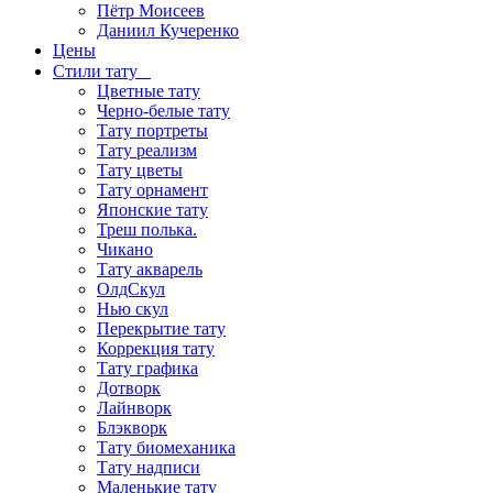
Пётр Моисеев
Даниил Кучеренко
Цены
Стили тату
Цветные тату
Черно-белые тату
Тату портреты
Тату реализм
Тату цветы
Тату орнамент
Японские тату
Треш полька.
Чикано
Тату акварель
ОлдСкул
Нью скул
Перекрытие тату
Коррекция тату
Тату графика
Дотворк
Лайнворк
Блэкворк
Тату биомеханика
Тату надписи
Маленькие тату