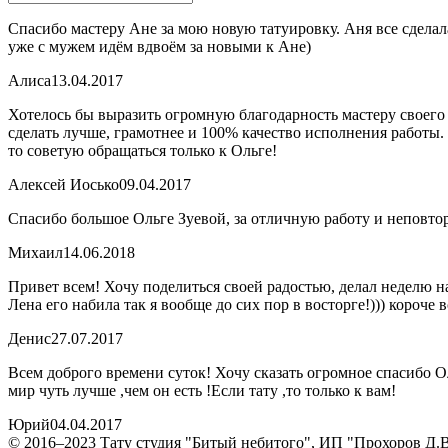
Спасибо мастеру Ане за мою новую татуировку. Аня все сделал
уже с мужем идём вдвоём за новыми к Ане)
Алиса
13.04.2017
Хотелось бы выразить огромную благодарность мастеру своего 
сделать лучше, грамотнее и 100% качество исполнения работы. 
то советую обращаться только к Ольге!
Алексей Иосько
09.04.2017
Спасибо большое Ольге Зуевой, за отличную работу и неповт
Михаил
14.06.2018
Привет всем! Хочу поделиться своей радостью, делал неделю на
Лена его набила так я вообще до сих пор в восторге!))) короче 
Денис
27.07.2017
Всем доброго времени суток! Хочу сказать огромное спасибо О
мир чуть лучше ,чем он есть !Если тату ,то только к вам!
Юрий
04.04.2017
© 2016–2023 Тату студия "Битый небитого", ИП "Прохоров Д.