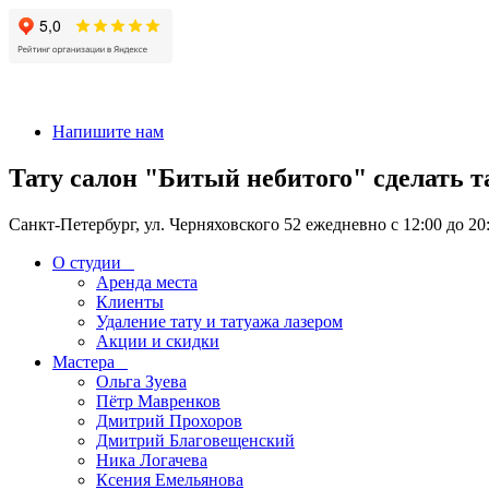
+7 911-926-17-56
Напишите нам
Тату салон "Битый небитого" сделать т
Санкт-Петербург, ул. Черняховского 52 ежедневно с 12:00 до 20
О студии
Аренда места
Клиенты
Удаление тату и татуажа лазером
Акции и скидки
Мастера
Ольга Зуева
Пётр Мавренков
Дмитрий Прохоров
Дмитрий Благовещенский
Ника Логачева
Ксения Емельянова