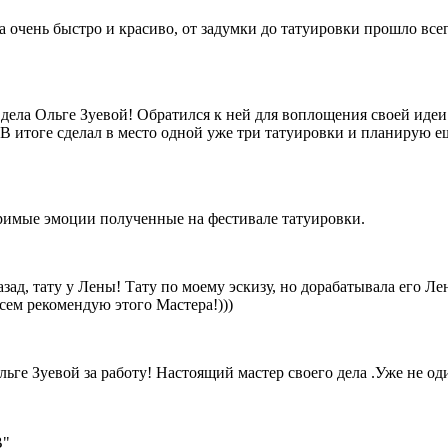
а очень быстро и красиво, от задумки до татуировки прошло все
дела Ольге Зуевой! Обратился к ней для воплощения своей идеи
В итоге сделал в место одной уже три татуировки и планирую еще
оримые эмоции полученные на фестивале татуировки.
зад, тату у Лены! Тату по моему эскизу, но дорабатывала его Ле
всем рекомендую этого Мастера!)))
льге Зуевой за работу! Настоящий мастер своего дела .Уже не о
В"