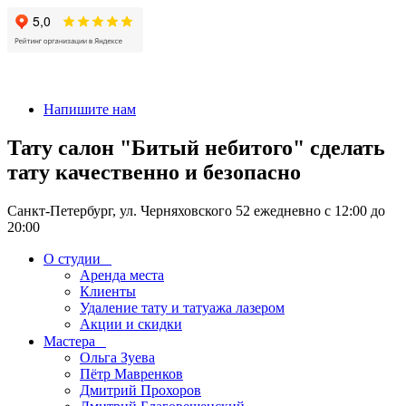
+7 911-926-17-56
Напишите нам
Тату салон "Битый небитого" сделать
тату качественно и безопасно
Санкт-Петербург, ул. Черняховского 52 ежедневно с 12:00 до
20:00
О студии
Аренда места
Клиенты
Удаление тату и татуажа лазером
Акции и скидки
Мастера
Ольга Зуева
Пётр Мавренков
Дмитрий Прохоров