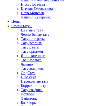
Дмитрий Благовещенский
Ника Логачева
Ксения Емельянова
Пётр Моисеев
Даниил Кучеренко
Цены
Стили тату
Цветные тату
Черно-белые тату
Тату портреты
Тату реализм
Тату цветы
Тату орнамент
Японские тату
Треш полька.
Чикано
Тату акварель
ОлдСкул
Нью скул
Перекрытие тату
Коррекция тату
Тату графика
Дотворк
Лайнворк
Блэкворк