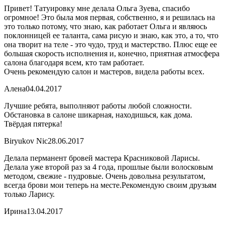
Привет! Татуировку мне делала Ольга Зуева, спасибо
огромное! Это была моя первая, собственно, я и решилась на
это только потому, что знаю, как работает Ольга и являюсь
поклонницей ее таланта, сама рисую и знаю, как это, а то, что
она творит на теле - это чудо, труд и мастерство. Плюс еще ее
большая скорость исполнения и, конечно, приятная атмосфера
салона благодаря всем, кто там работает.
Очень рекомендую салон и мастеров, видела работы всех.
Алена
04.04.2017
Лучшие ребята, выполняют работы любой сложности.
Обстановка в салоне шикарная, находишься, как дома.
Твёрдая пятерка!
Biryukov Nic
28.06.2017
Делала перманент бровей мастера Красниковой Ларисы.
Делала уже второй раз за 4 года, прошлые были волосковым
методом, свежие - пудровые. Очень довольна результатом,
всегда брови мои теперь на месте.Рекомендую своим друзьям
только Ларису.
Ирина
13.04.2017