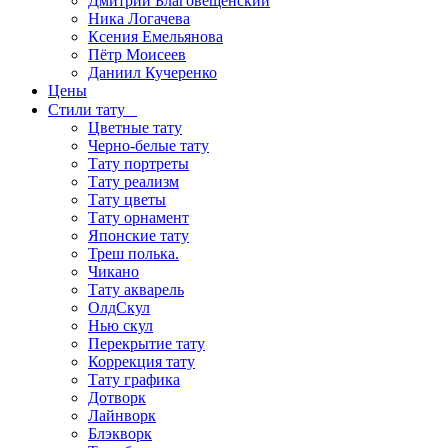
Дмитрий Благовещенский
Ника Логачева
Ксения Емельянова
Пётр Моисеев
Даниил Кучеренко
Цены
Стили тату
Цветные тату
Черно-белые тату
Тату портреты
Тату реализм
Тату цветы
Тату орнамент
Японские тату
Треш полька.
Чикано
Тату акварель
ОлдСкул
Нью скул
Перекрытие тату
Коррекция тату
Тату графика
Дотворк
Лайнворк
Блэкворк