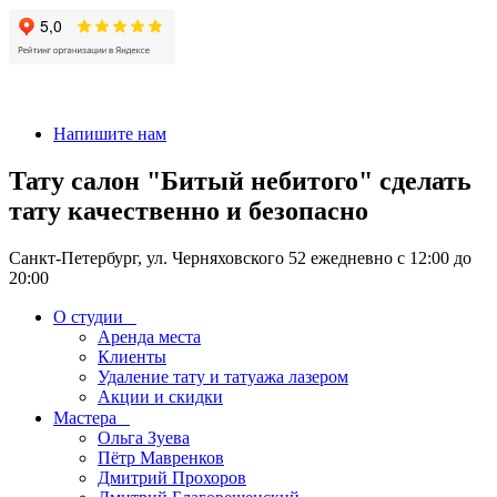
+7 911-926-17-56
Напишите нам
Тату салон "Битый небитого" сделать
тату качественно и безопасно
Санкт-Петербург, ул. Черняховского 52 ежедневно с 12:00 до
20:00
О студии
Аренда места
Клиенты
Удаление тату и татуажа лазером
Акции и скидки
Мастера
Ольга Зуева
Пётр Мавренков
Дмитрий Прохоров