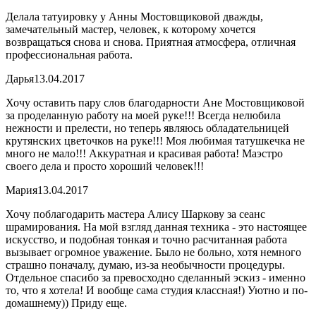
Делала татуировку у Анны Мостовщиковой дважды,
замечательный мастер, человек, к которому хочется
возвращаться снова и снова. Приятная атмосфера, отличная
профессиональная работа.
Дарья
13.04.2017
Хочу оставить пару слов благодарности Ане Мостовщиковой
за проделанную работу на моей руке!!! Всегда нелюбила
нежности и прелести, но теперь являюсь обладательницей
крутянских цветочков на руке!!! Моя любимая татушкечка не
много не мало!!! Аккуратная и красивая работа! Маэстро
своего дела и просто хороший человек!!!
Мария
13.04.2017
Хочу поблагодарить мастера Алису Шаркову за сеанс
шрамирования. На мой взгляд данная техника - это настоящее
искусство, и подобная тонкая и точно расчитанная работа
вызывает огромное уважение. Было не больно, хотя немного
страшно поначалу, думаю, из-за необычности процедуры.
Отдельное спасибо за превосходно сделанный эскиз - именно
то, что я хотела! И вообще сама студия классная!) Уютно и по-
домашнему)) Приду еще.