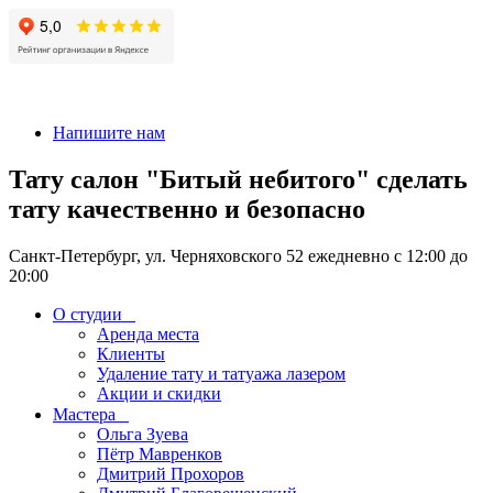
+7 911-926-17-56
Напишите нам
Тату салон "Битый небитого" сделать
тату качественно и безопасно
Санкт-Петербург, ул. Черняховского 52 ежедневно с 12:00 до
20:00
О студии
Аренда места
Клиенты
Удаление тату и татуажа лазером
Акции и скидки
Мастера
Ольга Зуева
Пётр Мавренков
Дмитрий Прохоров