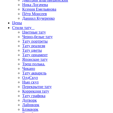
Дмитрий Благовещенский
Ника Логачева
Ксения Емельянова
Пётр Моисеев
Даниил Кучеренко
Цены
Стили тату
Цветные тату
Черно-белые тату
Тату портреты
Тату реализм
Тату цветы
Тату орнамент
Японские тату
Треш полька.
Чикано
Тату акварель
ОлдСкул
Нью скул
Перекрытие тату
Коррекция тату
Тату графика
Дотворк
Лайнворк
Блэкворк