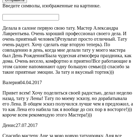
Введите символы, изображенные на картинке.
Делала в салоне первую свою тату. Мастер Александра
Лаврентьева. Очень хороший профессионал своего дела. И
очень приятный человек!)Результат просто отличный. Тату
очень радует. Хочу сделать еще вторую теперь). По
совпадению в день, когда мне делали тату у моего мастера
был День Рождения!Была чудесная атмосфера праздника, как
дома. Очень весело, комфортно и приятно!Все работающие в
этом салоне напоминают одну большую семью))) спасибо за
такие приятные эмоции. За тату и вкусный тортик)))
Валерия
04.04.2017
Привет всем! Хочу поделиться своей радостью, делал неделю
назад, тату у Лены! Тату по моему эскизу, но дорабатывала
его Лена. В общем эскиз получился лучше чем я предложил, а
то как Лена его набила так я вообще до сих пор в восторге!)))
короче всем рекомендую этого Мастера!)))
Денис
27.07.2017
Спасибо мастеру Ане за мою новую татуировку. Аня все