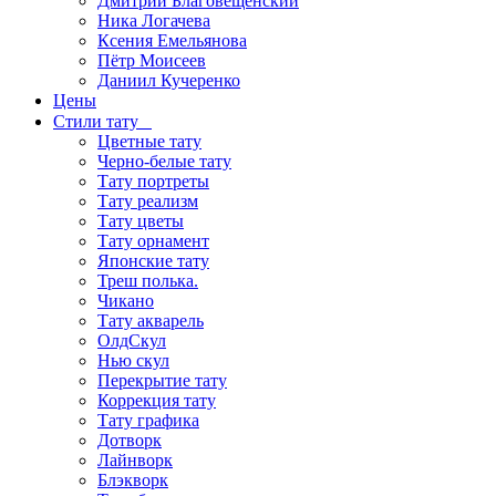
Дмитрий Благовещенский
Ника Логачева
Ксения Емельянова
Пётр Моисеев
Даниил Кучеренко
Цены
Стили тату
Цветные тату
Черно-белые тату
Тату портреты
Тату реализм
Тату цветы
Тату орнамент
Японские тату
Треш полька.
Чикано
Тату акварель
ОлдСкул
Нью скул
Перекрытие тату
Коррекция тату
Тату графика
Дотворк
Лайнворк
Блэкворк