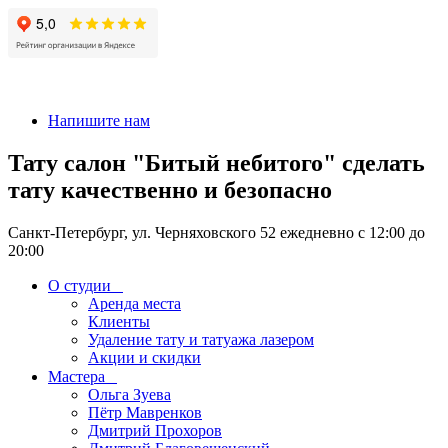
+7 911-926-17-56
Напишите нам
Тату салон "Битый небитого" сделать
тату качественно и безопасно
Санкт-Петербург, ул. Черняховского 52 ежедневно с 12:00 до
20:00
О студии
Аренда места
Клиенты
Удаление тату и татуажа лазером
Акции и скидки
Мастера
Ольга Зуева
Пётр Мавренков
Дмитрий Прохоров