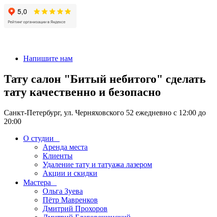
+7 911-926-17-56
Напишите нам
Тату салон "Битый небитого" сделать
тату качественно и безопасно
Санкт-Петербург, ул. Черняховского 52 ежедневно с 12:00 до
20:00
О студии
Аренда места
Клиенты
Удаление тату и татуажа лазером
Акции и скидки
Мастера
Ольга Зуева
Пётр Мавренков
Дмитрий Прохоров