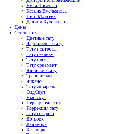
Дмитрий Благовещенский
Ника Логачева
Ксения Емельянова
Пётр Моисеев
Даниил Кучеренко
Цены
Стили тату
Цветные тату
Черно-белые тату
Тату портреты
Тату реализм
Тату цветы
Тату орнамент
Японские тату
Треш полька.
Чикано
Тату акварель
ОлдСкул
Нью скул
Перекрытие тату
Коррекция тату
Тату графика
Дотворк
Лайнворк
Блэкворк