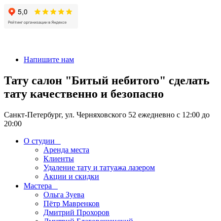
+7 911-926-17-56
Напишите нам
Тату салон "Битый небитого" сделать
тату качественно и безопасно
Санкт-Петербург, ул. Черняховского 52 ежедневно с 12:00 до
20:00
О студии
Аренда места
Клиенты
Удаление тату и татуажа лазером
Акции и скидки
Мастера
Ольга Зуева
Пётр Мавренков
Дмитрий Прохоров