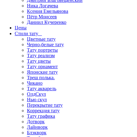
Дмитрий Благовещенский
Ника Логачева
Ксения Емельянова
Пётр Моисеев
Даниил Кучеренко
Цены
Стили тату
Цветные тату
Черно-белые тату
Тату портреты
Тату реализм
Тату цветы
Тату орнамент
Японские тату
Треш полька.
Чикано
Тату акварель
ОлдСкул
Нью скул
Перекрытие тату
Коррекция тату
Тату графика
Дотворк
Лайнворк
Блэкворк