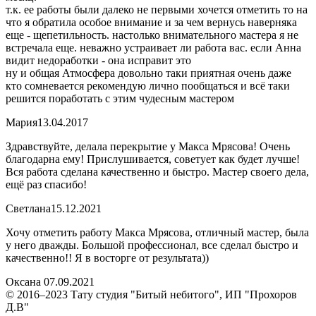
т.к. ее работы были далеко не первыми хочется отметить то на
что я обратила особое внимание и за чем вернусь наверняка
еще - щепетильность. настолько внимательного мастера я не
встречала еще. неважно устраивает ли работа вас. если Анна
видит недоработки - она исправит это
ну и общая Атмосфера довольно таки приятная очень даже
кто сомневается рекомендую лично пообщаться и всё таки
решится поработать с этим чудесным мастером
Мария
13.04.2017
Здравствуйте, делала перекрытие у Макса Мрясова! Очень
благодарна ему! Прислушивается, советует как будет лучше!
Вся работа сделана качественно и быстро. Мастер своего дела,
ещё раз спасибо!
Светлана
15.12.2021
Хочу отметить работу Макса Мрясова, отличный мастер, была
у него дважды. Большой профессионал, все сделал быстро и
качественно!! Я в восторге от результата))
Оксана
07.09.2021
© 2016–2023 Тату студия "Битый небитого", ИП "Прохоров
Д.В"