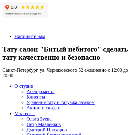
+7 911-926-17-56
Напишите нам
Тату салон "Битый небитого" сделать
тату качественно и безопасно
Санкт-Петербург, ул. Черняховского 52 ежедневно с 12:00 до
20:00
О студии
Аренда места
Клиенты
Удаление тату и татуажа лазером
Акции и скидки
Мастера
Ольга Зуева
Пётр Мавренков
Дмитрий Прохоров