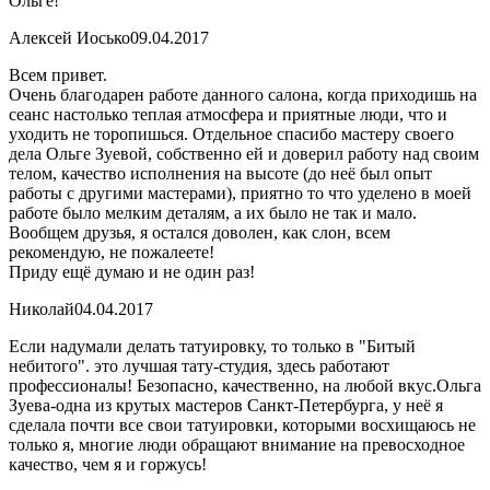
Ольге!
Алексей Иосько
09.04.2017
Всем привет.
Очень благодарен работе данного салона, когда приходишь на
сеанс настолько теплая атмосфера и приятные люди, что и
уходить не торопишься. Отдельное спасибо мастеру своего
дела Ольге Зуевой, собственно ей и доверил работу над своим
телом, качество исполнения на высоте (до неё был опыт
работы с другими мастерами), приятно то что уделено в моей
работе было мелким деталям, а их было не так и мало.
Вообщем друзья, я остался доволен, как слон, всем
рекомендую, не пожалеете!
Приду ещё думаю и не один раз!
Николай
04.04.2017
Если надумали делать татуировку, то только в "Битый
небитого". это лучшая тату-студия, здесь работают
профессионалы! Безопасно, качественно, на любой вкус.Ольга
Зуева-одна из крутых мастеров Санкт-Петербурга, у неё я
сделала почти все свои татуировки, которыми восхищаюсь не
только я, многие люди обращают внимание на превосходное
качество, чем я и горжусь!