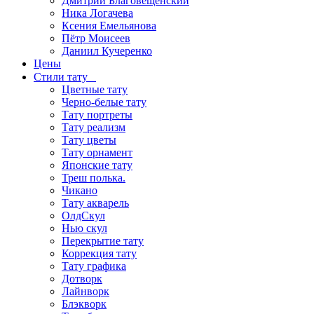
Дмитрий Благовещенский
Ника Логачева
Ксения Емельянова
Пётр Моисеев
Даниил Кучеренко
Цены
Стили тату
Цветные тату
Черно-белые тату
Тату портреты
Тату реализм
Тату цветы
Тату орнамент
Японские тату
Треш полька.
Чикано
Тату акварель
ОлдСкул
Нью скул
Перекрытие тату
Коррекция тату
Тату графика
Дотворк
Лайнворк
Блэкворк