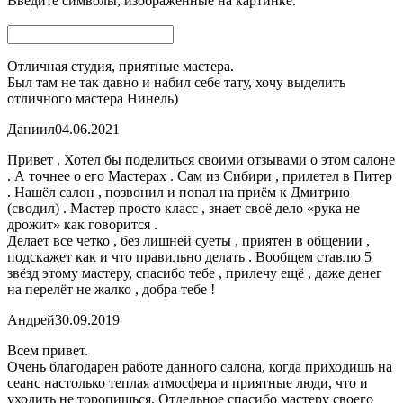
Введите символы, изображенные на картинке.
Отличная студия, приятные мастера.
Был там не так давно и набил себе тату, хочу выделить
отличного мастера Нинель)
Даниил
04.06.2021
Привет . Хотел бы поделиться своими отзывами о этом салоне
. А точнее о его Мастерах . Сам из Сибири , прилетел в Питер
. Нашёл салон , позвонил и попал на приём к Дмитрию
(сводил) . Мастер просто класс , знает своё дело «рука не
дрожит» как говорится .
Делает все четко , без лишней суеты , приятен в общении ,
подскажет как и что правильно делать . Вообщем ставлю 5
звёзд этому мастеру, спасибо тебе , прилечу ещё , даже денег
на перелёт не жалко , добра тебе !
Андрей
30.09.2019
Всем привет.
Очень благодарен работе данного салона, когда приходишь на
сеанс настолько теплая атмосфера и приятные люди, что и
уходить не торопишься. Отдельное спасибо мастеру своего