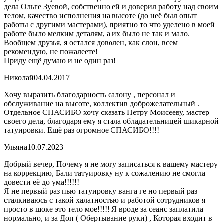
дела Ольге Зуевой, собственно ей и доверил работу над своим
телом, качество исполнения на высоте (до неё был опыт
работы с другими мастерами), приятно то что уделено в моей
работе было мелким деталям, а их было не так и мало.
Вообщем друзья, я остался доволен, как слон, всем
рекомендую, не пожалеете!
Приду ещё думаю и не один раз!
Николай
04.04.2017
Хочу выразить благодарность салону , персонал и
обслуживание на высоте, коллектив доброжелательный .
Отдельное СПАСИБО хочу сказать Петру Моисееву, мастер
своего дела, благодаря ему я стала обладательницей шикарной
татуировки. Ещё раз огромное СПАСИБО!!!!
Ульяна
10.07.2023
Добрый вечер, Почему я не могу записаться к вашему мастеру
на коррекцию, Бали татуировку ну к сожалению не смогла
довести её до ума!!!!!!
Я не первый раз пью татуировку ванга ге но первый раз
сталкиваюсь с такой халатностью и работой сотрудников я
просто в шоке это тело мое!!!!! Я вроде за сеанс заплатила
нормально, и за Доп ( Обертывание руки) , Которая входит в