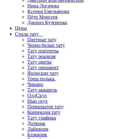
Дмитрий Благовещенский
Ника Логачева
Ксения Емельянова
Пётр Моисеев
Даниил Кучеренко
Цены
Стили тату
Цветные тату
Черно-белые тату
Тату портреты
Тату реализм
Тату цветы
Тату орнамент
Японские тату
Треш полька.
Чикано
Тату акварель
ОлдСкул
Нью скул
Перекрытие тату
Коррекция тату
Тату графика
Дотворк
Лайнворк
Блэкворк