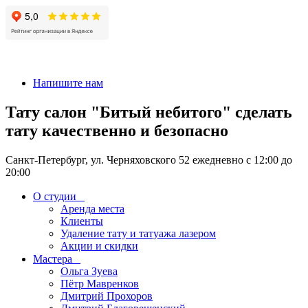
+7 911-926-17-56
Напишите нам
Тату салон "Битый небитого" сделать
тату качественно и безопасно
Санкт-Петербург, ул. Черняховского 52 ежедневно с 12:00 до
20:00
О студии
Аренда места
Клиенты
Удаление тату и татуажа лазером
Акции и скидки
Мастера
Ольга Зуева
Пётр Мавренков
Дмитрий Прохоров