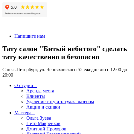
+7 911-926-17-56
Напишите нам
Тату салон "Битый небитого" сделать
тату качественно и безопасно
Санкт-Петербург, ул. Черняховского 52 ежедневно с 12:00 до
20:00
О студии
Аренда места
Клиенты
Удаление тату и татуажа лазером
Акции и скидки
Мастера
Ольга Зуева
Пётр Мавренков
Дмитрий Прохоров