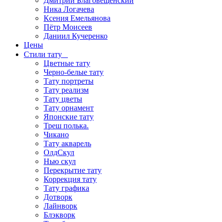
Дмитрий Благовещенский
Ника Логачева
Ксения Емельянова
Пётр Моисеев
Даниил Кучеренко
Цены
Стили тату
Цветные тату
Черно-белые тату
Тату портреты
Тату реализм
Тату цветы
Тату орнамент
Японские тату
Треш полька.
Чикано
Тату акварель
ОлдСкул
Нью скул
Перекрытие тату
Коррекция тату
Тату графика
Дотворк
Лайнворк
Блэкворк