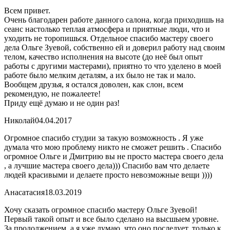
Всем привет.
Очень благодарен работе данного салона, когда приходишь на
сеанс настолько теплая атмосфера и приятные люди, что и
уходить не торопишься. Отдельное спасибо мастеру своего
дела Ольге Зуевой, собственно ей и доверил работу над своим
телом, качество исполнения на высоте (до неё был опыт
работы с другими мастерами), приятно то что уделено в моей
работе было мелким деталям, а их было не так и мало.
Вообщем друзья, я остался доволен, как слон, всем
рекомендую, не пожалеете!
Приду ещё думаю и не один раз!
Николай
04.04.2017
Огромное спасибо студии за такую возможность . Я уже
думала что мою проблему никто не сможет решить . Спасибо
огромное Ольге и Дмитрию вы не просто мастера своего дела
, а лучшие мастера своего дела))) Спасибо вам что делаете
людей красивыми и делаете просто невозможные вещи ))))
Анасатасия
18.03.2019
Хочу сказать огромное спасибо мастеру Ольге Зуевой!
Первый такой опыт и все было сделано на высшыем уровне.
За продолжением, а я уже думаю, что оно последует, только к