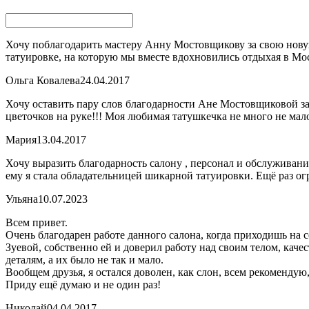
Хочу поблагодарить мастеру Анну Мостовщикову за свою новую
татуировке, на которую мы вместе вдохновились отдыхая в Мо
Ольга Ковалева
24.04.2017
Хочу оставить пару слов благодарности Ане Мостовщиковой за
цветочков на руке!!! Моя любимая татушкечка не много не мало
Мария
13.04.2017
Хочу выразить благодарность салону , персонал и обслуживани
ему я стала обладательницей шикарной татуировки. Ещё раз 
Ульяна
10.07.2023
Всем привет.
Очень благодарен работе данного салона, когда приходишь на с
Зуевой, собственно ей и доверил работу над своим телом, каче
деталям, а их было не так и мало.
Вообщем друзья, я остался доволен, как слон, всем рекомендую
Приду ещё думаю и не один раз!
Николай
04.04.2017