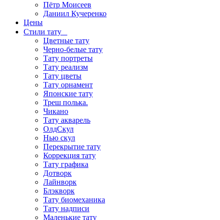
Пётр Моисеев
Даниил Кучеренко
Цены
Стили тату
Цветные тату
Черно-белые тату
Тату портреты
Тату реализм
Тату цветы
Тату орнамент
Японские тату
Треш полька.
Чикано
Тату акварель
ОлдСкул
Нью скул
Перекрытие тату
Коррекция тату
Тату графика
Дотворк
Лайнворк
Блэкворк
Тату биомеханика
Тату надписи
Маленькие тату