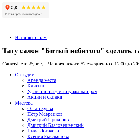
+7 911-926-17-56
Напишите нам
Тату салон "Битый небитого" сделать т
Санкт-Петербург, ул. Черняховского 52 ежедневно с 12:00 до 20
О студии
Аренда места
Клиенты
Удаление тату и татуажа лазером
Акции и скидки
Мастера
Ольга Зуева
Пётр Мавренков
Дмитрий Прохоров
Дмитрий Благовещенский
Ника Логачева
Ксения Емельянова