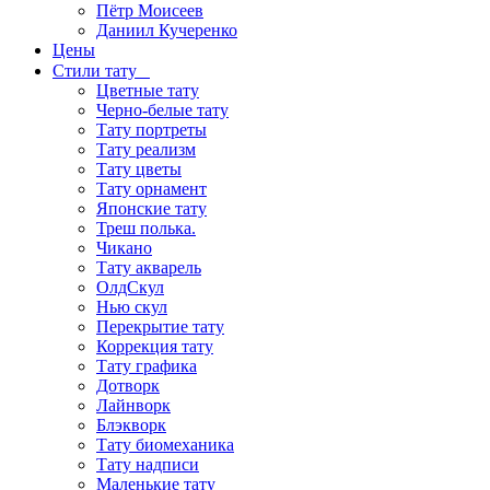
Пётр Моисеев
Даниил Кучеренко
Цены
Стили тату
Цветные тату
Черно-белые тату
Тату портреты
Тату реализм
Тату цветы
Тату орнамент
Японские тату
Треш полька.
Чикано
Тату акварель
ОлдСкул
Нью скул
Перекрытие тату
Коррекция тату
Тату графика
Дотворк
Лайнворк
Блэкворк
Тату биомеханика
Тату надписи
Маленькие тату