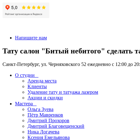
+7 911-926-17-56
Напишите нам
Тату салон "Битый небитого" сделать т
Санкт-Петербург, ул. Черняховского 52 ежедневно с 12:00 до 20
О студии
Аренда места
Клиенты
Удаление тату и татуажа лазером
Акции и скидки
Мастера
Ольга Зуева
Пётр Мавренков
Дмитрий Прохоров
Дмитрий Благовещенский
Ника Логачева
Ксения Емельянова