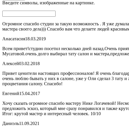
Введите символы, изображенные на картинке.
Огромное спасибо студии за такую возможность . Я уже думала
мастера своего дела))) Спасибо вам что делаете людей красивы
Анасатасия
18.03.2019
Всем привет!студию посетил несколько дней назад.Очень прия
Мусатовой.очень долго выбирал тату салон и мастера,предложен
Алексей
03.02.2018
Привет ценители настоящих профессионалов! Я очень благодаре
очень люблю бывать у них в салоне, уже у Оли сделал 3 тату 
процветания салону. Спасибо!
Евгений
15.04.2017
Хочу сказать огромное спасибо мастеру Нике Логачевой! Несмо
предложить эскиз, который мне сразу понравился и также крут
Итог: крутой мастер и интересный человек. 10/10
Даниэль
11.09.2021