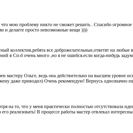
 что мою проблему никто не сможет решить . Спасибо огромное 
ми и делаете просто невозможные вещи ))))
тный коллектив,ребята все доброжелательные,ответят на любые
ий в Сп-б очень много ,но я не ошибся.если когда-нибудь задум
н мастеру Ольге, ведь она действительно на высшем уровне испо
и жену даже приводил) Очень рекомендую! Вернусь однозначно ещ
тря на то, что у меня практически полностью отсутствовала иде
о его реализовать! В процессе работы мастер отвлекал интересн