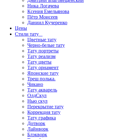
Дмитрий Благовещенский
Ника Логачева
Ксения Емельянова
Пётр Моисеев
Даниил Кучеренко
Цены
Стили тату
Цветные тату
Черно-белые тату
Тату портреты
Тату реализм
Тату цветы
Тату орнамент
Японские тату
Треш полька.
Чикано
Тату акварель
ОлдСкул
Нью скул
Перекрытие тату
Коррекция тату
Тату графика
Дотворк
Лайнворк
Блэкворк