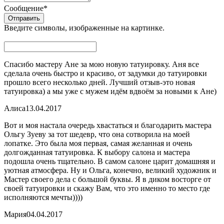
Сообщение
*
Введите символы, изображенные на картинке.
Спасибо мастеру Ане за мою новую татуировку. Аня все
сделала очень быстро и красиво, от задумки до татуировки
прошло всего несколько дней. Лучший отзыв-это новая
татуировка) а мы уже с мужем идём вдвоём за новыми к Ане)
Алиса
13.04.2017
Вот и моя настала очередь хвастаться и благодарить мастера
Ольгу Зуеву за тот шедевр, что она сотворила на моей
лопатке. Это была моя первая, самая желанная и очень
долгожданная татуировка. К выбору салона и мастера
подошла очень тщательно. В самом салоне царит домашняя и
уютная атмосфера. Ну и Ольга, конечно, великий художник и
Мастер своего дела с большой буквы. Я в диком восторге от
своей татуировки и скажу Вам, что это именно то место где
исполняются мечты))))
Мария
04.04.2017