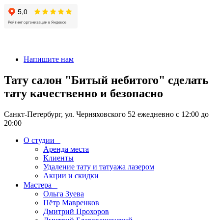
+7 911-926-17-56
Напишите нам
Тату салон "Битый небитого" сделать
тату качественно и безопасно
Санкт-Петербург, ул. Черняховского 52 ежедневно с 12:00 до
20:00
О студии
Аренда места
Клиенты
Удаление тату и татуажа лазером
Акции и скидки
Мастера
Ольга Зуева
Пётр Мавренков
Дмитрий Прохоров