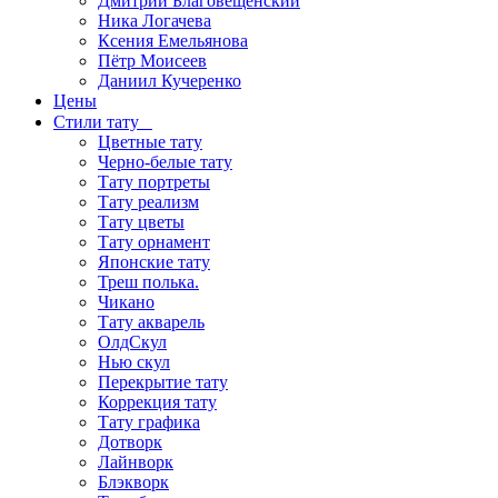
Дмитрий Благовещенский
Ника Логачева
Ксения Емельянова
Пётр Моисеев
Даниил Кучеренко
Цены
Стили тату
Цветные тату
Черно-белые тату
Тату портреты
Тату реализм
Тату цветы
Тату орнамент
Японские тату
Треш полька.
Чикано
Тату акварель
ОлдСкул
Нью скул
Перекрытие тату
Коррекция тату
Тату графика
Дотворк
Лайнворк
Блэкворк