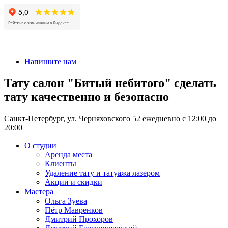
+7 911-926-17-56
Напишите нам
Тату салон "Битый небитого" сделать
тату качественно и безопасно
Санкт-Петербург, ул. Черняховского 52 ежедневно с 12:00 до
20:00
О студии
Аренда места
Клиенты
Удаление тату и татуажа лазером
Акции и скидки
Мастера
Ольга Зуева
Пётр Мавренков
Дмитрий Прохоров