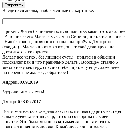
Введите символы, изображенные на картинке.
Привет . Хотел бы поделиться своими отзывами о этом салоне
. А точнее о его Мастерах . Сам из Сибири , прилетел в Питер
. Нашёл салон , позвонил и попал на приём к Дмитрию
(сводил) . Мастер просто класс , знает своё дело «рука не
дрожит» как говорится .
Делает все четко , без лишней суеты , приятен в общении ,
подскажет как и что правильно делать . Вообщем ставлю 5
звёзд этому мастеру, спасибо тебе , прилечу ещё , даже денег
на перелёт не жалко , добра тебе !
Андрей
30.09.2019
Здорово, что вы есть!
Дмитрий
28.06.2017
Вот и моя настала очередь хвастаться и благодарить мастера
Ольгу Зуеву за тот шедевр, что она сотворила на моей
лопатке. Это была моя первая, самая желанная и очень
долгожданная татуировка. К выбору салона и мастера