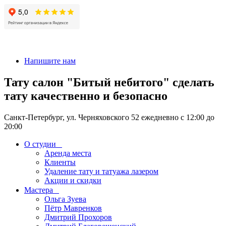
+7 911-926-17-56
Напишите нам
Тату салон "Битый небитого" сделать
тату качественно и безопасно
Санкт-Петербург, ул. Черняховского 52 ежедневно с 12:00 до
20:00
О студии
Аренда места
Клиенты
Удаление тату и татуажа лазером
Акции и скидки
Мастера
Ольга Зуева
Пётр Мавренков
Дмитрий Прохоров