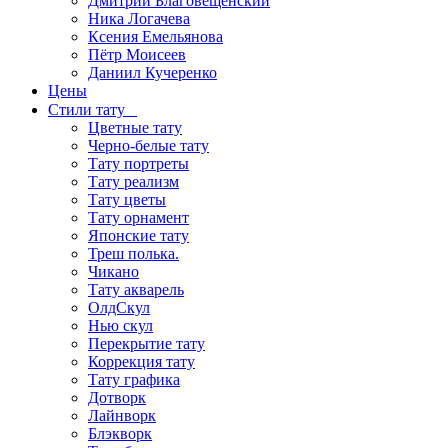
Дмитрий Благовещенский
Ника Логачева
Ксения Емельянова
Пётр Моисеев
Даниил Кучеренко
Цены
Стили тату
Цветные тату
Черно-белые тату
Тату портреты
Тату реализм
Тату цветы
Тату орнамент
Японские тату
Треш полька.
Чикано
Тату акварель
ОлдСкул
Нью скул
Перекрытие тату
Коррекция тату
Тату графика
Дотворк
Лайнворк
Блэкворк