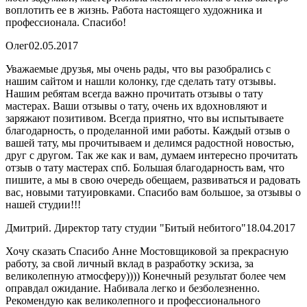
воплотить ее в жизнь. Работа настоящего художника и
профессионала. Спасибо!
Олег
02.05.2017
Уважаемые друзья, мы очень рады, что вы разобрались с
нашим сайтом и нашли колонку, где сделать тату отзывы.
Нашим ребятам всегда важно прочитать отзывы о тату
мастерах. Ваши отзывы о тату, очень их вдохновляют и
заряжают позитивом. Всегда приятно, что вы испытываете
благодарность, о проделанной ими работы. Каждый отзыв о
вашей тату, мы прочитываем и делимся радостной новостью,
друг с другом. Так же как и вам, думаем интересно прочитать
отзыв о тату мастерах спб. Большая благодарность вам, что
пишите, а мы в свою очередь обещаем, развиваться и радовать
вас, новыми татуировками. Спасибо вам большое, за отзывы о
нашей студии!!!
Дмитрий. Директор тату студии "Битый небитого"
18.04.2017
Хочу сказать Спасибо Анне Мостовщиковой за прекрасную
работу, за свой личный вклад в разработку эскиза, за
великолепную атмосферу)))) Конечный результат более чем
оправдал ожидание. Набивала легко и безболезненно.
Рекомендую как великолепного и профессионального