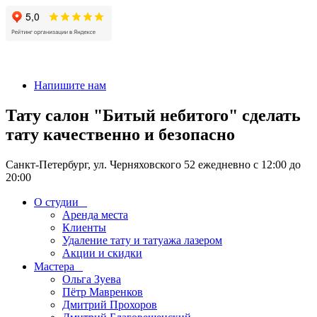
+7 911-926-17-56
Напишите нам
Тату салон "Битый небитого" сделать
тату качественно и безопасно
Санкт-Петербург, ул. Черняховского 52 ежедневно с 12:00 до
20:00
О студии
Аренда места
Клиенты
Удаление тату и татуажа лазером
Акции и скидки
Мастера
Ольга Зуева
Пётр Мавренков
Дмитрий Прохоров