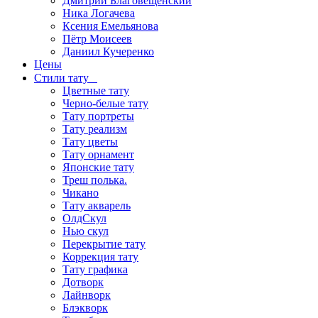
Дмитрий Благовещенский
Ника Логачева
Ксения Емельянова
Пётр Моисеев
Даниил Кучеренко
Цены
Стили тату
Цветные тату
Черно-белые тату
Тату портреты
Тату реализм
Тату цветы
Тату орнамент
Японские тату
Треш полька.
Чикано
Тату акварель
ОлдСкул
Нью скул
Перекрытие тату
Коррекция тату
Тату графика
Дотворк
Лайнворк
Блэкворк