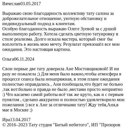
Вячеслав
03.05.2017
Выражаю свою благодарность коллективу тату салона за
доброжелательное отношение, уютную обстановку и
индивидуальный подход к клиентам.
Особую благодаоность выражаю Олеге Зуевой за с душой
выполненую работу. Хотела сделать цветную татуировку в
стиле реализма. Долго искала мастера, который смог бы
воплотить в жизнь мою мечту. Результат превзошёл все мои
ожидания. Это настоящая картина.
Ольга
06.11.2024
Свои первые две тату доверила Ане Мостовщиковой! И ни
разу не пожалела ;) Для меня было важно,чтобы атмосфера в
процессе сеанса была ненапряжная, в этом плане ожидания
полностью оправдались , Аня пообещала,что будет не больно
,так вот:больно и правда не было ,местами просто неприятно
:) Что касаемо самой работы-всё так же круто, как и с первым
пунктом , сделано аккуратно и полностью удовлетворило мои
пожелания :) все к Ане за отличными тату! Жду тебя,Аня,в
мае в Москве ;)
Ира
13.04.2017
© 2016–2023 Тату студия "Битый небитого", ИП "Прохоров