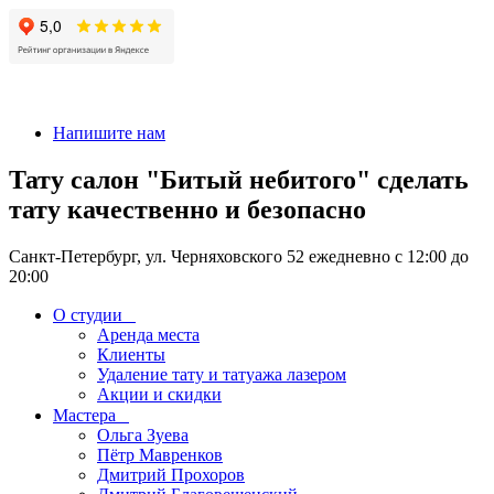
+7 911-926-17-56
Напишите нам
Тату салон "Битый небитого" сделать
тату качественно и безопасно
Санкт-Петербург, ул. Черняховского 52 ежедневно с 12:00 до
20:00
О студии
Аренда места
Клиенты
Удаление тату и татуажа лазером
Акции и скидки
Мастера
Ольга Зуева
Пётр Мавренков
Дмитрий Прохоров