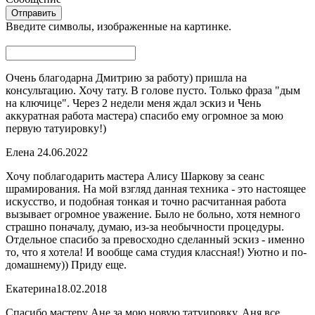
Введите символы, изображенные на картинке.
Очень благодарна Дмитрию за работу) пришла на
консультацию. Хочу тату. В голове пусто. Только фраза "дым
на ключице". Через 2 недели меня ждал эскиз и Чень
аккуратная работа мастера) спасибо ему огромное за мою
первую татуировку!)
Елена
24.06.2022
Хочу поблагодарить мастера Алису Шаркову за сеанс
шрамирования. На мой взгляд данная техника - это настоящее
искусство, и подобная тонкая и точно расчитанная работа
вызывает огромное уважение. Было не больно, хотя немного
страшно поначалу, думаю, из-за необычности процедуры.
Отдельное спасибо за превосходно сделанный эскиз - именно
то, что я хотела! И вообще сама студия классная!) Уютно и по-
домашнему)) Приду еще.
Екатерина
18.02.2018
Спасибо мастеру Ане за мою новую татуировку. Аня все