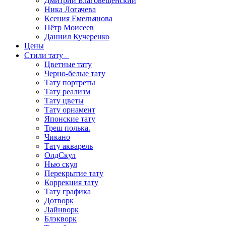
Дмитрий Благовещенский
Ника Логачева
Ксения Емельянова
Пётр Моисеев
Даниил Кучеренко
Цены
Стили тату
Цветные тату
Черно-белые тату
Тату портреты
Тату реализм
Тату цветы
Тату орнамент
Японские тату
Треш полька.
Чикано
Тату акварель
ОлдСкул
Нью скул
Перекрытие тату
Коррекция тату
Тату графика
Дотворк
Лайнворк
Блэкворк