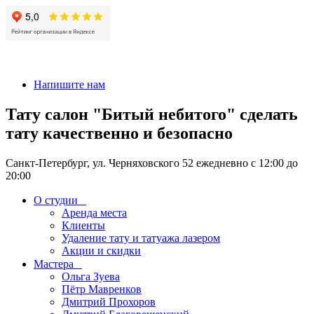
+7 911-926-17-56
Напишите нам
Тату салон "Битый небитого" сделать
тату качественно и безопасно
Санкт-Петербург, ул. Черняховского 52 ежедневно с 12:00 до
20:00
О студии
Аренда места
Клиенты
Удаление тату и татуажа лазером
Акции и скидки
Мастера
Ольга Зуева
Пётр Мавренков
Дмитрий Прохоров