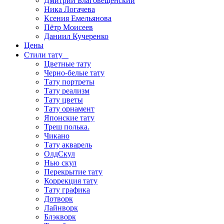
Дмитрий Благовещенский
Ника Логачева
Ксения Емельянова
Пётр Моисеев
Даниил Кучеренко
Цены
Стили тату
Цветные тату
Черно-белые тату
Тату портреты
Тату реализм
Тату цветы
Тату орнамент
Японские тату
Треш полька.
Чикано
Тату акварель
ОлдСкул
Нью скул
Перекрытие тату
Коррекция тату
Тату графика
Дотворк
Лайнворк
Блэкворк