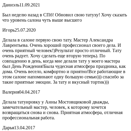
Даниэль
11.09.2021
Был неделю назад в СПб! Обновил свою татуху! Хочу сказать
что уровень салона чуть выше высшего
Игорь
25.07.2020
Делала в салоне первую свою тату. Мастер Александра
Лаврентьева. Очень хороший профессионал своего дела. И
очень приятный человек!)Результат просто отличный. Тату
очень радует. Хочу сделать еще вторую теперь). По
совпадению в день, когда мне делали тату у моего мастера
был День Рождения!Была чудесная атмосфера праздника, как
дома. Очень весело, комфортно и приятно!Все работающие в
этом салоне напоминают одну большую семью))) спасибо за
такие приятные эмоции. За тату и вкусный тортик)))
Валерия
04.04.2017
Делала татуировку у Анны Мостовщиковой дважды,
замечательный мастер, человек, к которому хочется
возвращаться снова и снова. Приятная атмосфера, отличная
профессиональная работа.
Дарья
13.04.2017