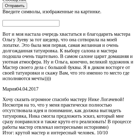
Введите символы, изображенные на картинке.
Вот и моя настала очередь хвастаться и благодарить мастера
Ольгу Зуеву за тот шедевр, что она сотворила на моей
лопатке. Это была моя первая, самая желанная и очень
долгожданная татуировка. К выбору салона и мастера
подошла очень тщательно. В самом салоне царит домашняя и
уютная атмосфера. Ну и Ольга, конечно, великий художник и
Мастер своего дела с большой буквы. Я в диком восторге от
своей татуировки и скажу Вам, что это именно то место где
исполняются мечты))))
Мария
04.04.2017
Хочу сказать огромное спасибо мастеру Нике Логачевой!
Несмотря на то, что у меня практически полностью
отсутствовала идея и понимание, как должна выглядеть
татуировка, Ника смогла предложить эскиз, который мне
сразу понравился и также круто его реализовать! В процессе
работы мастер отвлекал интересными историями)
Итог: крутой мастер и интересный человек. 10/10