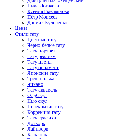
Дмитрий Благовещенский
Ника Логачева
Ксения Емельянова
Пётр Моисеев
Даниил Кучеренко
Цены
Стили тату
Цветные тату
Черно-белые тату
Тату портреты
Тату реализм
Тату цветы
Тату орнамент
Японские тату
Треш полька.
Чикано
Тату акварель
ОлдСкул
Нью скул
Перекрытие тату
Коррекция тату
Тату графика
Дотворк
Лайнворк
Блэкворк