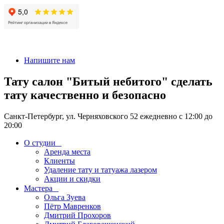
+7 911-926-17-56
Напишите нам
Тату салон "Битый небитого" сделать
тату качественно и безопасно
Санкт-Петербург, ул. Черняховского 52 ежедневно с 12:00 до
20:00
О студии
Аренда места
Клиенты
Удаление тату и татуажа лазером
Акции и скидки
Мастера
Ольга Зуева
Пётр Мавренков
Дмитрий Прохоров