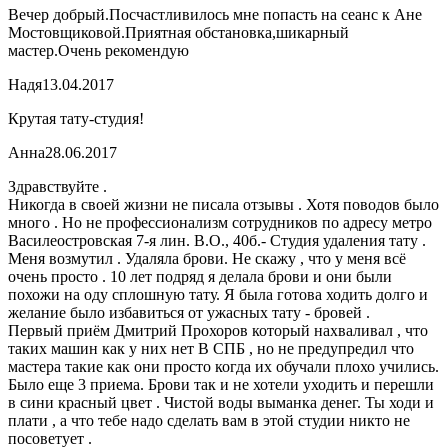
Вечер добрый.Посчастливилось мне попасть на сеанс к Ане
Мостовщиковой.Приятная обстановка,шикарный
мастер.Очень рекомендую
Надя
13.04.2017
Крутая тату-студия!
Анна
28.06.2017
Здравствуйте .
Никогда в своей жизни не писала отзывы . Хотя поводов было
много . Но не профессионализм сотрудников по адресу метро
Василеостровская 7-я лин. В.О., 40б.- Студия удаления тату .
Меня возмутил . Удаляла брови. Не скажу , что у меня всё
очень просто . 10 лет подряд я делала брови и они были
похожи на оду сплошную тату. Я была готова ходить долго и
желание было избавиться от ужасных тату - бровей .
Первый приём Дмитрий Прохоров который нахваливал , что
таких машин как у них нет В СПБ , но не предупредил что
мастера такие как они просто когда их обучали плохо учились.
Было еще 3 приема. Брови так и не хотели уходить и перешли
в сини красный цвет . Чистой воды выманка денег. Ты ходи и
плати , а что тебе надо сделать вам в этой студии никто не
посоветует .