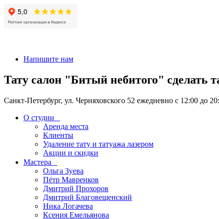
+7 911-926-17-56
Напишите нам
Тату салон "Битый небитого" сделать т
Санкт-Петербург, ул. Черняховского 52 ежедневно с 12:00 до 20
О студии
Аренда места
Клиенты
Удаление тату и татуажа лазером
Акции и скидки
Мастера
Ольга Зуева
Пётр Мавренков
Дмитрий Прохоров
Дмитрий Благовещенский
Ника Логачева
Ксения Емельянова