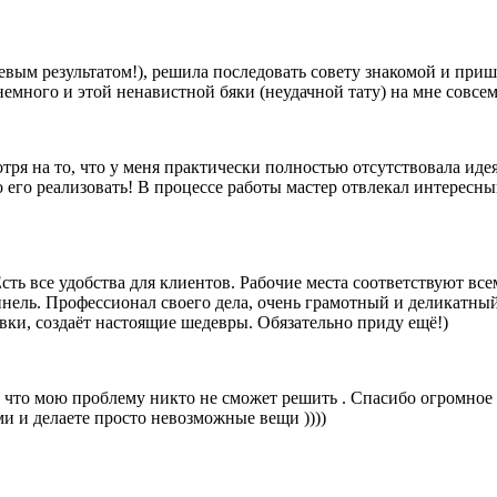
евым результатом!), решила последовать совету знакомой и приш
немного и этой ненавистной бяки (неудачной тату) на мне совсем
тря на то, что у меня практически полностью отсутствовала иде
о его реализовать! В процессе работы мастер отвлекал интересн
ть все удобства для клиентов. Рабочие места соответствуют вс
нель. Профессионал своего дела, очень грамотный и деликатный 
вки, создаёт настоящие шедевры. Обязательно приду ещё!)
 что мою проблему никто не сможет решить . Спасибо огромное 
ми и делаете просто невозможные вещи ))))