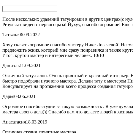
После нескольких удалений татуировки в других центрах(с нул
Результат виден с первого раза! Йухуу, спасибо огромное! Еще 
Татьяна
06.09.2022
Хочу сказать огромное спасибо мастеру Нике Логачевой! Несмо
предложить эскиз, который мне сразу понравился и также крут
Итог: крутой мастер и интересный человек. 10/10
Даниэль
11.09.2021
Отличный тату-салон. Очень приятный и красивый интерьер. Ес
быстро подобрали нужного мастера. Делали тату с мастером Ни
Консультирует на протяжении всего процесса создания татуиро
Дарья
03.06.2021
Огромное спасибо студии за такую возможность . Я уже думала
мастера своего дела))) Спасибо вам что делаете людей красивы
Анасатасия
18.03.2019
Отличная студия, приятные мастера.