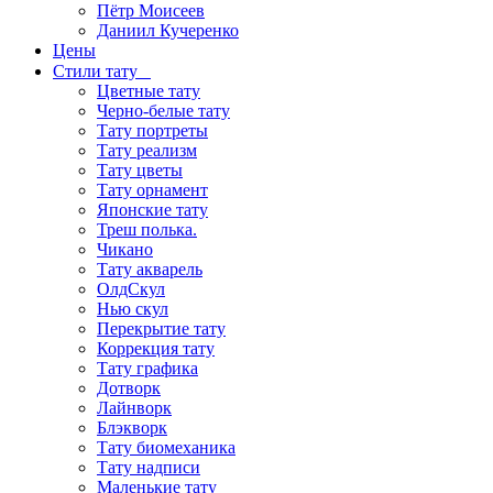
Пётр Моисеев
Даниил Кучеренко
Цены
Стили тату
Цветные тату
Черно-белые тату
Тату портреты
Тату реализм
Тату цветы
Тату орнамент
Японские тату
Треш полька.
Чикано
Тату акварель
ОлдСкул
Нью скул
Перекрытие тату
Коррекция тату
Тату графика
Дотворк
Лайнворк
Блэкворк
Тату биомеханика
Тату надписи
Маленькие тату