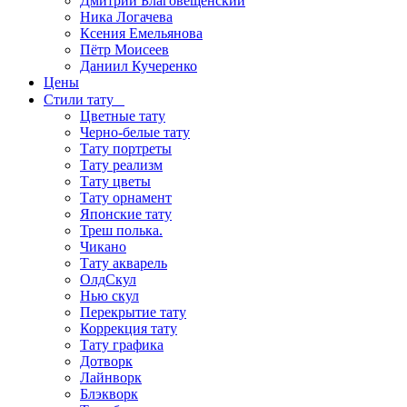
Дмитрий Благовещенский
Ника Логачева
Ксения Емельянова
Пётр Моисеев
Даниил Кучеренко
Цены
Стили тату
Цветные тату
Черно-белые тату
Тату портреты
Тату реализм
Тату цветы
Тату орнамент
Японские тату
Треш полька.
Чикано
Тату акварель
ОлдСкул
Нью скул
Перекрытие тату
Коррекция тату
Тату графика
Дотворк
Лайнворк
Блэкворк