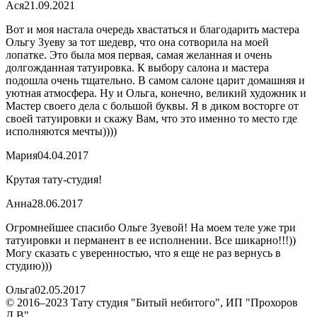
Ася
21.09.2021
Вот и моя настала очередь хвастаться и благодарить мастера
Ольгу Зуеву за тот шедевр, что она сотворила на моей
лопатке. Это была моя первая, самая желанная и очень
долгожданная татуировка. К выбору салона и мастера
подошла очень тщательно. В самом салоне царит домашняя и
уютная атмосфера. Ну и Ольга, конечно, великий художник и
Мастер своего дела с большой буквы. Я в диком восторге от
своей татуировки и скажу Вам, что это именно то место где
исполняются мечты))))
Мария
04.04.2017
Крутая тату-студия!
Анна
28.06.2017
Огромнейшее спасибо Ольге Зуевой! На моем теле уже три
татуировки и перманент в ее исполнении. Все шикарно!!!))
Могу сказать с уверенностью, что я еще не раз вернусь в
студию)))
Ольга
02.05.2017
© 2016–2023 Тату студия "Битый небитого", ИП "Прохоров
Д.В"