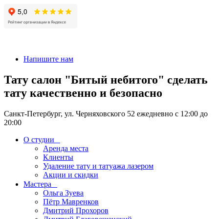
+7 911-926-17-56
Напишите нам
Тату салон "Битый небитого" сделать
тату качественно и безопасно
Санкт-Петербург, ул. Черняховского 52 ежедневно с 12:00 до
20:00
О студии
Аренда места
Клиенты
Удаление тату и татуажа лазером
Акции и скидки
Мастера
Ольга Зуева
Пётр Мавренков
Дмитрий Прохоров