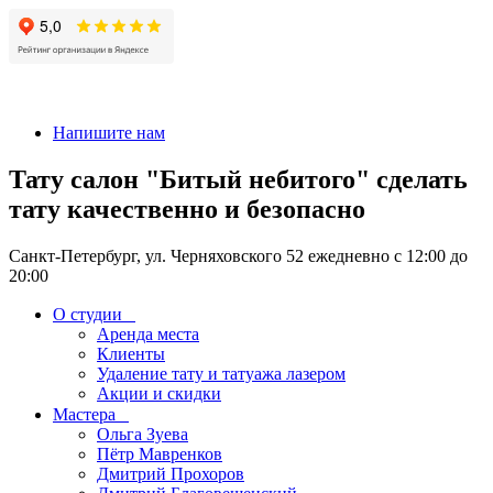
+7 911-926-17-56
Напишите нам
Тату салон "Битый небитого" сделать
тату качественно и безопасно
Санкт-Петербург, ул. Черняховского 52 ежедневно с 12:00 до
20:00
О студии
Аренда места
Клиенты
Удаление тату и татуажа лазером
Акции и скидки
Мастера
Ольга Зуева
Пётр Мавренков
Дмитрий Прохоров