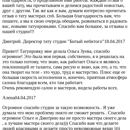
благодарность, о проделанной ими работы. Каждый отзыв о
вашей тату, мы прочитываем и делимся радостной новостью,
друг с другом. Так же как и вам, думаем интересно прочитать
отзыв о тату мастерах спб. Большая благодарность вам, что
пишите, а мы в свою очередь обещаем, развиваться и радовать
вас, новыми татуировками. Спасибо вам большое, за отзывы о
нашей студии!!!
Дмитрий. Директор тату студии "Битый небитого"
18.04.2017
Привет! Татуировку мне делала Ольга Зуева, спасибо
огромное! Это была моя первая, собственно, я и решилась на
это только потому, что знаю, как работает Ольга и являюсь
поклонницей ее таланта, сама рисую и знаю, как это, а то, что
она творит на теле - это чудо, труд и мастерство. Плюс еще ее
большая скорость исполнения и, конечно, приятная атмосфера
салона благодаря всем, кто там работает.
Очень рекомендую салон и мастеров, видела работы всех.
Алена
04.04.2017
Огромное спасибо студии за такую возможность . Я уже
думала что мою проблему никто не сможет решить . Спасибо
огромное Ольге и Дмитрию вы не просто мастера своего дела
, а лучшие мастера своего дела))) Спасибо вам что делаете
людей красивыми и делаете просто невозможные вещи ))))