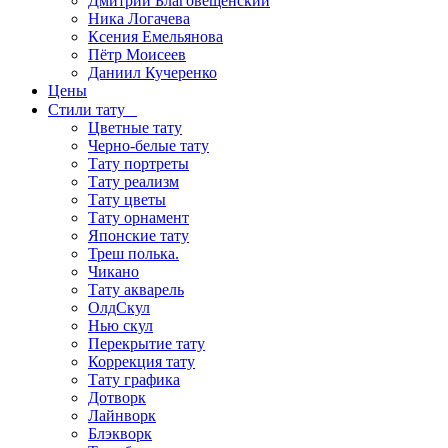
Дмитрий Благовещенский
Ника Логачева
Ксения Емельянова
Пётр Моисеев
Даниил Кучеренко
Цены
Стили тату
Цветные тату
Черно-белые тату
Тату портреты
Тату реализм
Тату цветы
Тату орнамент
Японские тату
Треш полька.
Чикано
Тату акварель
ОлдСкул
Нью скул
Перекрытие тату
Коррекция тату
Тату графика
Дотворк
Лайнворк
Блэкворк