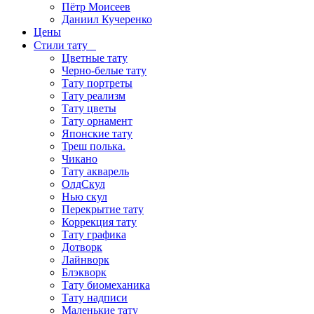
Пётр Моисеев
Даниил Кучеренко
Цены
Стили тату
Цветные тату
Черно-белые тату
Тату портреты
Тату реализм
Тату цветы
Тату орнамент
Японские тату
Треш полька.
Чикано
Тату акварель
ОлдСкул
Нью скул
Перекрытие тату
Коррекция тату
Тату графика
Дотворк
Лайнворк
Блэкворк
Тату биомеханика
Тату надписи
Маленькие тату