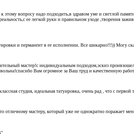
к этому вопросу надо подходить,в здравом уме и светлой памят
еальность,с ее легкой руки и правильном уходе ,творения зажив
ровки и перманент в ее исполнении. Все шикарно!!!)) Могу сказа
ительный мастер!с индивидуальным подходом,эскиз проивзошел 
довольна!спасибо Вам огромное за Ваш труд и качественную рабо
ссная студия, идеальная татуировка, очень рад , что с первой т
о отличному мастеру, который уже не однократно поражает меня
В"