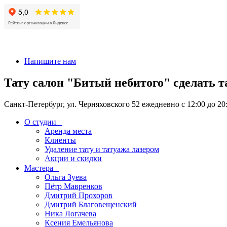
+7 911-926-17-56
Напишите нам
Тату салон "Битый небитого" сделать т
Санкт-Петербург, ул. Черняховского 52 ежедневно с 12:00 до 20
О студии
Аренда места
Клиенты
Удаление тату и татуажа лазером
Акции и скидки
Мастера
Ольга Зуева
Пётр Мавренков
Дмитрий Прохоров
Дмитрий Благовещенский
Ника Логачева
Ксения Емельянова