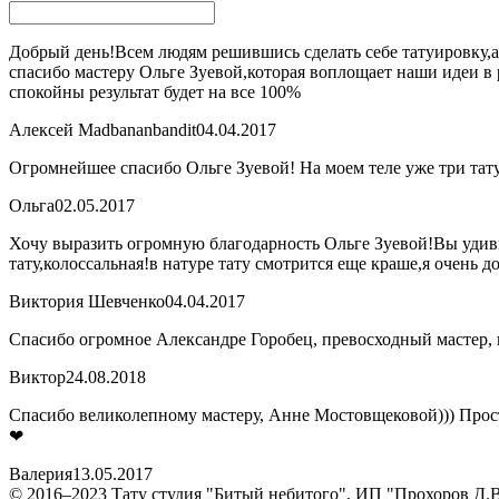
Добрый день!Всем людям решившись сделать себе татуировку,а 
спасибо мастеру Ольге Зуевой,которая воплощает наши идеи в р
спокойны результат будет на все 100%
Алексей Madbananbandit
04.04.2017
Огромнейшее спасибо Ольге Зуевой! На моем теле уже три татуи
Ольга
02.05.2017
Хочу выразить огромную благодарность Ольге Зуевой!Вы удив
тату,колоссальная!в натуре тату смотрится еще краше,я очень 
Виктория Шевченко
04.04.2017
Спасибо огромное Александре Горобец, превосходный мастер, кла
Виктор
24.08.2018
Спасибо великолепному мастеру, Анне Мостовщековой))) Прост
❤
Валерия
13.05.2017
© 2016–2023 Тату студия "Битый небитого", ИП "Прохоров Д.