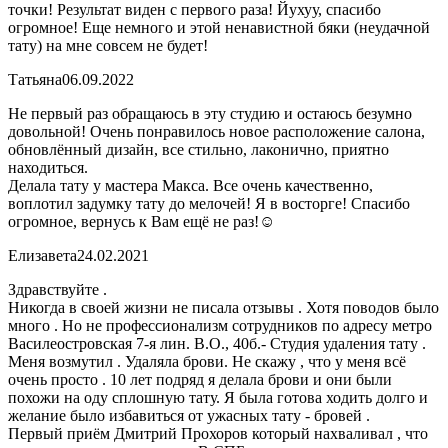
точки! Результат виден с первого раза! Йухуу, спасибо
огромное! Еще немного и этой ненавистной бяки (неудачной
тату) на мне совсем не будет!
Татьяна
06.09.2022
Не первый раз обращаюсь в эту студию и остаюсь безумно
довольной! Очень понравилось новое расположение салона,
обновлённый дизайн, все стильно, лаконично, приятно
находиться.
Делала тату у мастера Макса. Все очень качественно,
воплотил задумку тату до мелочей! Я в восторге! Спасибо
огромное, вернусь к Вам ещё не раз!☺️
Елизавета
24.02.2021
Здравствуйте .
Никогда в своей жизни не писала отзывы . Хотя поводов было
много . Но не профессионализм сотрудников по адресу метро
Василеостровская 7-я лин. В.О., 40б.- Студия удаления тату .
Меня возмутил . Удаляла брови. Не скажу , что у меня всё
очень просто . 10 лет подряд я делала брови и они были
похожи на оду сплошную тату. Я была готова ходить долго и
желание было избавиться от ужасных тату - бровей .
Первый приём Дмитрий Прохоров который нахваливал , что