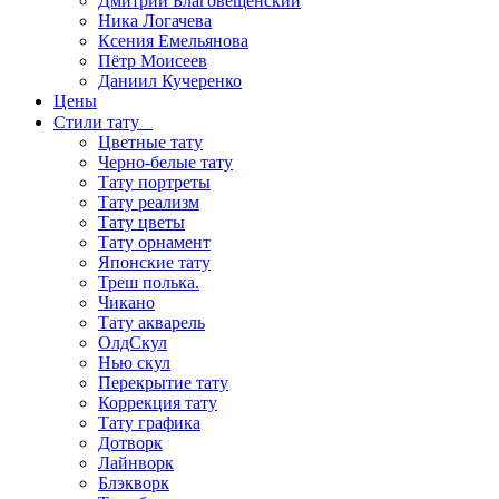
Дмитрий Благовещенский
Ника Логачева
Ксения Емельянова
Пётр Моисеев
Даниил Кучеренко
Цены
Стили тату
Цветные тату
Черно-белые тату
Тату портреты
Тату реализм
Тату цветы
Тату орнамент
Японские тату
Треш полька.
Чикано
Тату акварель
ОлдСкул
Нью скул
Перекрытие тату
Коррекция тату
Тату графика
Дотворк
Лайнворк
Блэкворк