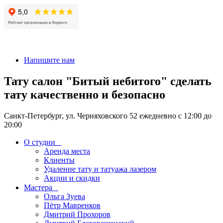
+7 911-926-17-56
Напишите нам
Тату салон "Битый небитого" сделать
тату качественно и безопасно
Санкт-Петербург, ул. Черняховского 52 ежедневно с 12:00 до
20:00
О студии
Аренда места
Клиенты
Удаление тату и татуажа лазером
Акции и скидки
Мастера
Ольга Зуева
Пётр Мавренков
Дмитрий Прохоров