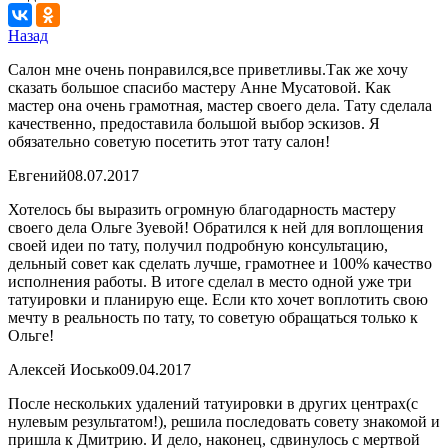
Назад
Салон мне очень понравился,все приветливы.Так же хочу
сказать большое спасибо мастеру Анне Мусатовой. Как
мастер она очень грамотная, мастер своего дела. Тату сделала
качественно, предоставила большой выбор эскизов. Я
обязательно советую посетить этот тату салон!
Евгений
08.07.2017
Хотелось бы выразить огромную благодарность мастеру
своего дела Ольге Зуевой! Обратился к ней для воплощения
своей идеи по тату, получил подробную консультацию,
дельный совет как сделать лучше, грамотнее и 100% качество
исполнения работы. В итоге сделал в место одной уже три
татуировки и планирую еще. Если кто хочет воплотить свою
мечту в реальность по тату, то советую обращаться только к
Ольге!
Алексей Иосько
09.04.2017
После нескольких удалений татуировки в других центрах(с
нулевым результатом!), решила последовать совету знакомой и
пришла к Дмитрию. И дело, наконец, сдвинулось с мертвой